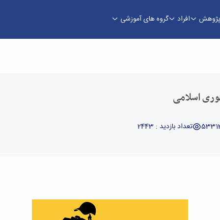
ژوهش
افراد
گروه های آموزشی
 فنی و مهندسی
وری اسلامی
تعداد بازدید : 2443