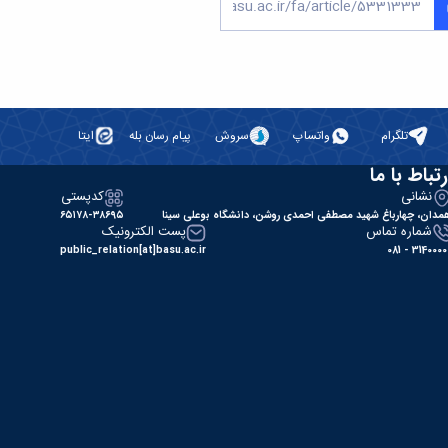
تلگرام
واتساپ
سروش
پیام رسان بله
ایتا
رتباط با ما
نشانی
کدپستی
مدان، چهارباغ شهید مصطفی احمدی روشن، دانشگاه بوعلی سینا
۶۵۱۷۸-۳۸۶۹۵
شماره تماس
پست الکترونیک
public_relation[at]basu.ac.ir
31400000 - 0