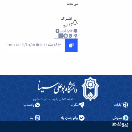
مراکز
می نماید.
مرتبط
بنیاد
ملی
اشتراک
نخبگان
گذاری
شرکت
چاپ کردن
های
دانش
بنیان
آئین
نامه ها
و
فرآیندها
آئین
نامه
نامه
های
پژوهشی
آپارات
تلگرام
واتساپ
فرم
های
سروش
پیام رسان بله
ایتا
پژوهشی
پیوندها