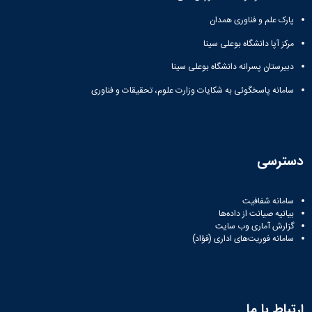
مراکز
مرتبط
پارک علم و فناوری همدان
بنیاد
ملی
مرکز آپا دانشگاه بوعلی سینا
نخبگان
دبیرستان پسرانه دانشگاه بوعلی سینا
شرکت
های
سامانه پاسخگوئی به شکایات وزارت علوم، تحقیقات و فناوری
دانش
بنیان
آئین
نامه ها
و
دسترسی
فرآیندها
آئین
نامه
سامانه شفافیت
نامه
بیانیه صیانت از داده‌ها
های
گزارش آماری وب‌ سایت
سامانه فوریت‌های اداری (فؤاد)
پژوهشی
فرم
های
پژوهشی
ارتباط با ما