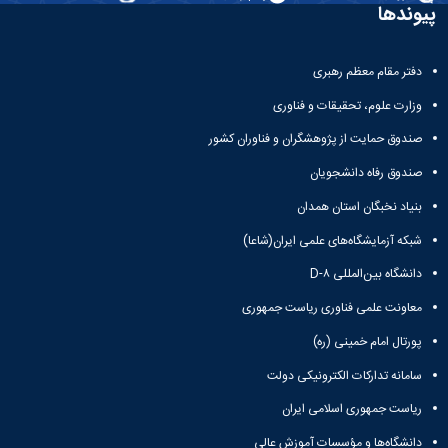
و
معاونت
پیوندها
مهندسی
گروه
آئین
پژوهشی
مکانیک
صنایع
نامه
معاونت
مهندسی
گروه
ها
تحصیلات
دفتر مقام معظم رهبری
کامپیوتر
کامپیوتر
سمینارها
تکمیلی
نشریات
و
وزارت علوم، تحقیقات و فناوری
کمیته
پژوهش
پایان
منتخب
صندوق حمایت از پژوهشگران و فناوران کشور
های
نامه
هیات
مهندسی
ها
ممیزی
صندوق رفاه دانشجویان
صنایع
آیین‌نامه‌های
کمیته
در
بنیاد نخبگان استان همدان
معاونت
ترفیع
سیستم
آموزشی
شورای
شبکه آزمایشگاه‌های علمی ایران(شاعا)
تولید
فرهنگی
Journal
دانشگاه بین‌المللی D-۸
دانشکده
of
معاونت علمی فناوری ریاست جمهوری
Stress
Analysis
پورتال امام خمینی (ره)
دفتر
ارتباط
سامانه تدارکات الکترونیکی دولت
با
صنعت
ریاست جمهوری اسلامی ایران
کارآموزی
دانشگاه‌ها و مؤسسات آموزش عالی