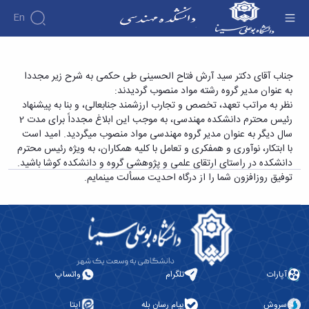
En
دانشکده
انتصاب مجدد آقای دکتر سید آرش فتاح الحسینی
جناب آقای دکتر سید آرش فتاح الحسینی طی حکمی به شرح زیر مجددا
درباره
آموزش
به عنوان مدیر گروه رشته مواد منصوب گردیدند:
به عنوان مدیر گروه رشته مهندسی مواد - دانشکده
دوره
دانشکده
پژوهش
نظر به مراتب تعهد، تخصص و تجارب ارزشمند جنابعالی، و بنا به پیشنهاد
فنی و مهندسی
پژوهش
کارشناسی
تاریخچه
افراد
رئیس محترم دانشکده مهندسی، به موجب این ابلاغ مجدداً برای مدت 2
اساتید
فرم
هفته
گروه
ریاست
سال دیگر به عنوان مدیر گروه مهندسی مواد منصوب می­گردید. امید است
اساتید
های
ها
پژوهش
دانشکده
با ابتکار، نوآوری و هم­فکری و تعامل با کلیه همکاران، به ویژه رئیس محترم
آموزشی
دانشکده
کارگاه ها
و
روسای
دانشکده در راستای ارتقای علمی و پژوهشی گروه و دانشکده کوشا باشید.
گروه
و
اساتید
آئین
پیشین
های
توفیق روزافزون شما را از درگاه احدیت مسألت می­نمایم.
آزمایشگاه
بازنشسته
نامه
افتخارات
آموزشی
ها
ها
کارکنان
آلبوم
مهندسی
گروه
آیین‌نامه‌های
دانشکده
عکس
برق
برق
معاونت
مهندسی
اطلاعات
مهندسی
گروه
آموزشی
تماس
مواد
عمران
تحصیلات
سازمان
مهندسی
گروه
تکمیلی
دانشکده
آپارات
تلگرام
واتساپ
عمران
مکانیک
فرم
معاونت
مهندسی
گروه
ها
آموزشی
صنایع
سروش
پیام رسان بله
ایتا
مواد