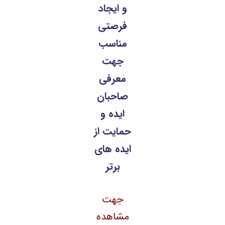
مراکز
و ایجاد
مرتبط
بنیاد
فرصتی
ملی
نخبگان
مناسب
شرکت
جهت
های
دانش
معرفی
بنیان
آئین
صاحبان
نامه ها
ایده و
و
فرآیندها
حمایت از
آئین
نامه
ایده های
نامه
های
برتر
پژوهشی
فرم
های
جهت
پژوهشی
مشاهده