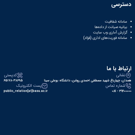
دسترسی
سامانه شفافیت
بیانیه صیانت از داده‌ها
گزارش آماری وب‌ سایت
سامانه فوریت‌های اداری (فؤاد)
ارتباط با ما
نشانی
کدپستی
همدان، چهارباغ شهید مصطفی احمدی روشن، دانشگاه بوعلی سینا
۶۵۱۷۸-۳۸۶۹۵
شماره تماس
پست الکترونیک
public_relation[at]basu.ac.ir
31400000 - 081