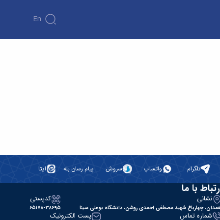
En
تلگرام
واتساپ
سروش
پیام رسان بله
ایتا
رتباط با ما
نشانی
کدپستی
مدان، چهارباغ شهید مصطفی احمدی روشن، دانشگاه بوعلی سینا
۶۵۱۷۸-۳۸۶۹۵
شماره تماس
پست الکترونیک