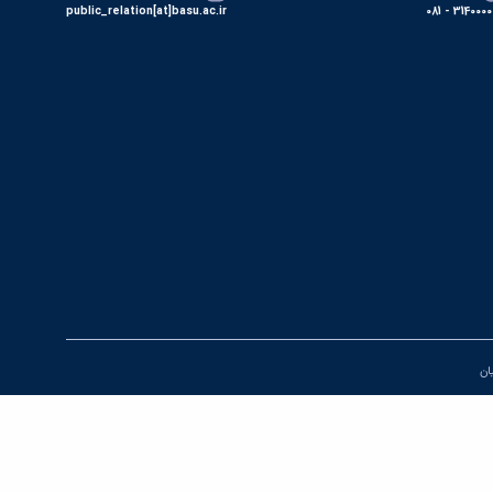
public_relation[at]basu.ac.ir
31400000 - 0
یان