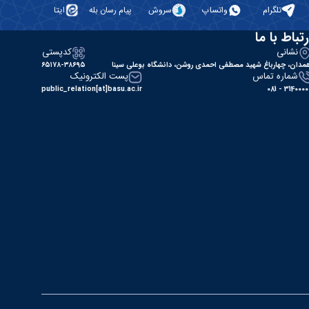
تلگرام
واتساپ
سروش
پیام رسان بله
ایتا
رتباط با ما
نشانی
کدپستی
مدان، چهارباغ شهید مصطفی احمدی روشن، دانشگاه بوعلی سینا
۶۵۱۷۸-۳۸۶۹۵
شماره تماس
پست الکترونیک
public_relation[at]basu.ac.ir
31400000 - 0