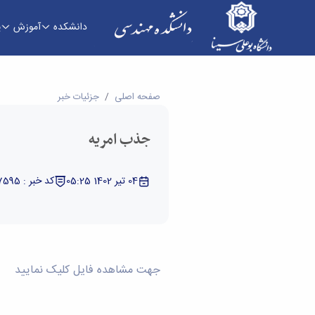
دانشکده
آموزش
پ
جذب امریه - دانشکده فنی و مهندسی
صفحه اصلی
جزئیات خبر
جذب امریه
04 تیر 1402 05:25
کد خبر : 5327595
جهت مشاهده فایل کلیک نمایید