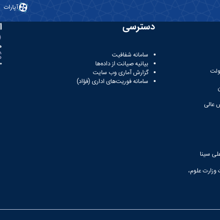
آپارات
دسترسی
ا
ه
سامانه شفافیت
بیانیه صیانت از داده‌ها
81
ولت
گزارش آماری وب‌ سایت
سامانه فوریت‌های اداری (فؤاد)
 عالی
لی سینا
 وزارت علوم،