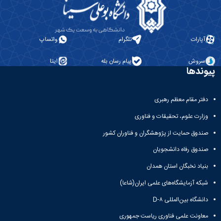
مراکز
مرتبط
بنیاد
ملی
آپارات
تلگرام
واتساپ
نخبگان
شرکت
های
سروش
پیام رسان بله
ایتا
پیوندها
دانش
بنیان
آئین
دفتر مقام معظم رهبری
نامه ها
و
وزارت علوم، تحقیقات و فناوری
فرآیندها
آئین
صندوق حمایت از پژوهشگران و فناوران کشور
نامه
نامه
صندوق رفاه دانشجویان
های
بنیاد نخبگان استان همدان
پژوهشی
فرم
شبکه آزمایشگاه‌های علمی ایران(شاعا)
های
دانشگاه بین‌المللی D-۸
پژوهشی
معاونت علمی فناوری ریاست جمهوری