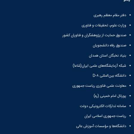
و
معاونت
مهندسی
گروه
آئین
پژوهشی
مکانیک
صنایع
نامه
معاونت
دفتر مقام معظم رهبری
مهندسی
گروه
ها
تحصیلات
کامپیوتر
کامپیوتر
سمینارها
وزارت علوم، تحقیقات و فناوری
تکمیلی
نشریات
و
کمیته
صندوق حمایت از پژوهشگران و فناوران کشور
پژوهش
پایان
منتخب
های
نامه
هیات
صندوق رفاه دانشجویان
مهندسی
ها
ممیزی
صنایع
بنیاد نخبگان استان همدان
آیین‌نامه‌های
کمیته
در
معاونت
ترفیع
شبکه آزمایشگاه‌های علمی ایران(شاعا)
سیستم
آموزشی
شورای
تولید
دانشگاه بین‌المللی D-۸
فرهنگی
Journal
دانشکده
معاونت علمی فناوری ریاست جمهوری
of
Stress
پورتال امام خمینی (ره)
Analysis
دفتر
سامانه تدارکات الکترونیکی دولت
ارتباط
با
ریاست جمهوری اسلامی ایران
صنعت
دانشگاه‌ها و مؤسسات آموزش عالی
کارآموزی