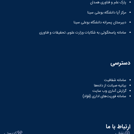
مراکز
پارک علم و فناوری همدان
مرتبط
بنیاد
مرکز آپا دانشگاه بوعلی سینا
ملی
دبیرستان پسرانه دانشگاه بوعلی سینا
نخبگان
شرکت
سامانه پاسخگوئی به شکایات وزارت علوم، تحقیقات و فناوری
های
دانش
بنیان
آئین
نامه ها
دسترسی
و
فرآیندها
آئین
سامانه شفافیت
نامه
بیانیه صیانت از داده‌ها
نامه
گزارش آماری وب‌ سایت
سامانه فوریت‌های اداری (فؤاد)
های
پژوهشی
فرم
های
پژوهشی
ارتباط با ما
نشانی
کدپستی