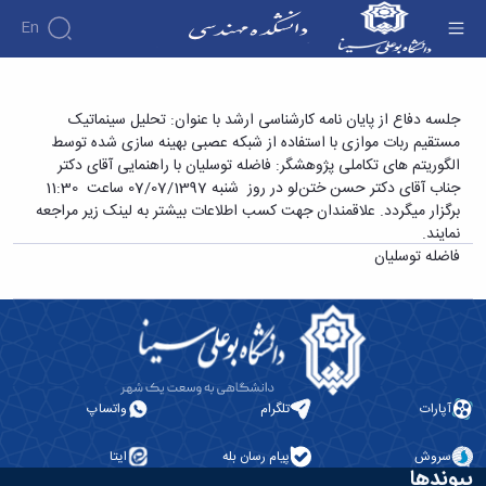
En
دانشکده
جلسه دفاع از پایان نامه کارشناسی ارشد با عنوان:
جلسه دفاع از پایان نامه کارشناسی ارشد با عنوان: تحلیل سینماتیک
درباره
آموزش
مستقیم ربات موازی با استفاده از شبکه عصبی بهینه سازی شده توسط
تحلیل سینماتیک مستقیم ربات موازی با استفاده از
دوره
دانشکده
پژوهش
الگوریتم های تکاملی پژوهشگر: فاضله توسلیان با راهنمایی آقای دکتر
شبکه عصبی بهینه سازی شده توسط الگوریتم های
پژوهش
کارشناسی
تاریخچه
افراد
جناب آقای دکتر حسن ختن­‌لو در روز شنبه 07/07/1397 ساعت 11:30
اساتید
فرم
هفته
گروه
ریاست
تکاملی پژوهشگر: فاضله توسلیان - دانشکده فنی و
برگزار میگردد. علاقمندان جهت کسب اطلاعات بیشتر به لینک زیر مراجعه
اساتید
های
ها
پژوهش
دانشکده
مهندسی
نمایند.
آموزشی
دانشکده
کارگاه ها
و
روسای
فاضله توسلیان
گروه
و
اساتید
آئین
پیشین
های
آزمایشگاه
بازنشسته
نامه
افتخارات
آموزشی
ها
ها
کارکنان
آلبوم
مهندسی
گروه
آیین‌نامه‌های
دانشکده
عکس
برق
برق
معاونت
مهندسی
اطلاعات
مهندسی
گروه
آموزشی
تماس
مواد
عمران
تحصیلات
سازمان
آپارات
تلگرام
واتساپ
مهندسی
گروه
تکمیلی
دانشکده
عمران
مکانیک
فرم
معاونت
مهندسی
سروش
پیام رسان بله
ایتا
گروه
ها
آموزشی
پیوندها
صنایع
مواد