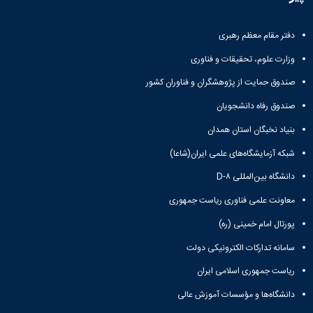
و
معاونت
مهندسی
گروه
آئین
پژوهشی
مکانیک
صنایع
نامه
معاونت
دفتر مقام معظم رهبری
مهندسی
گروه
ها
تحصیلات
کامپیوتر
کامپیوتر
سمینارها
وزارت علوم، تحقیقات و فناوری
تکمیلی
نشریات
و
کمیته
صندوق حمایت از پژوهشگران و فناوران کشور
پژوهش
پایان
منتخب
های
نامه
هیات
صندوق رفاه دانشجویان
مهندسی
ها
ممیزی
صنایع
بنیاد نخبگان استان همدان
آیین‌نامه‌های
کمیته
در
معاونت
ترفیع
شبکه آزمایشگاه‌های علمی ایران(شاعا)
سیستم
آموزشی
شورای
تولید
دانشگاه بین‌المللی D-۸
فرهنگی
Journal
دانشکده
معاونت علمی فناوری ریاست جمهوری
of
Stress
پورتال امام خمینی (ره)
Analysis
دفتر
سامانه تدارکات الکترونیکی دولت
ارتباط
با
ریاست جمهوری اسلامی ایران
صنعت
دانشگاه‌ها و مؤسسات آموزش عالی
کارآموزی