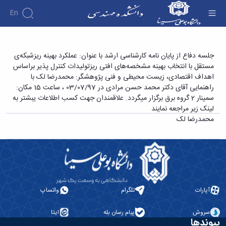
En
دانشکده
جلسه دفاع از پایان نامه کارشناسی ارشد با عنوان:
جلسه دفاع از پایان نامه کارشناسی ارشد با عنوان: عملکرد بهینه ریزشبکه‌ی
درباره
آموزش
مستقل با انتخاب بهینه مشخصه‌های افتی ریزتولیدات کنترل پذیر براساس
عملکرد بهینه ریزشبکه‌ی مستقل با انتخاب بهینه
دوره
دانشکده
پژوهش
اهداف اقتصادی، زیست محیطی و فنی پژوهشگر: محمدرضا لک با
مشخصه‌های افتی ریزتولیدات کنترل پذیر براساس
پژوهش
کارشناسی
تاریخچه
افراد
راهنمایی آقای دکتر محمد حسن مرادی در 03/07/97 ، ساعت 15 مکان:
اساتید
فرم
هفته
گروه
ریاست
اهداف اقتصادی، زیست محیطی و فنی پژوهشگر:
سمینار 2 گروه برق برگزار میگردد. علاقمندان جهت کسب اطلاعات یبشتر به
اساتید
های
ها
پژوهش
دانشکده
محمدرضا لک - دانشکده فنی و مهندسی
لینک زیر مراجعه نمایند
آموزشی
دانشکده
کارگاه ها
و
روسای
محمدرضا لک
گروه
و
اساتید
آئین
پیشین
های
آزمایشگاه
بازنشسته
نامه
افتخارات
آموزشی
ها
ها
کارکنان
آلبوم
مهندسی
گروه
آیین‌نامه‌های
دانشکده
عکس
برق
برق
معاونت
مهندسی
اطلاعات
مهندسی
گروه
آموزشی
تماس
مواد
عمران
تحصیلات
سازمان
آپارات
تلگرام
واتساپ
مهندسی
گروه
تکمیلی
دانشکده
عمران
مکانیک
فرم
معاونت
مهندسی
سروش
پیام رسان بله
ایتا
گروه
ها
آموزشی
پیوندها
صنایع
مواد