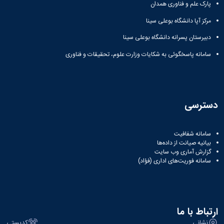
مراکز
پارک علم و فناوری همدان
مرتبط
بنیاد
مرکز آپا دانشگاه بوعلی سینا
ملی
دبیرستان پسرانه دانشگاه بوعلی سینا
نخبگان
شرکت
سامانه پاسخگوئی به شکایات وزارت علوم، تحقیقات و فناوری
های
دانش
بنیان
آئین
نامه ها
دسترسی
و
فرآیندها
آئین
سامانه شفافیت
نامه
بیانیه صیانت از داده‌ها
نامه
گزارش آماری وب‌ سایت
سامانه فوریت‌های اداری (فؤاد)
های
پژوهشی
فرم
های
پژوهشی
ارتباط با ما
نشانی
کدپستی