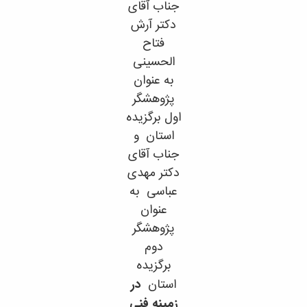
مراکز
جناب آقای
مرتبط
دکتر آرش
بنیاد
فتاح
ملی
نخبگان
الحسینی
شرکت
به عنوان
های
پژوهشگر
دانش
بنیان
اول برگزیده
آئین
استان و
نامه ها
جناب آقای
و
فرآیندها
دکتر مهدی
آئین
عباسی به
نامه
عنوان
نامه
های
پژوهشگر
پژوهشی
دوم
فرم
برگزیده
های
پژوهشی
استان
در
زمینه فنی