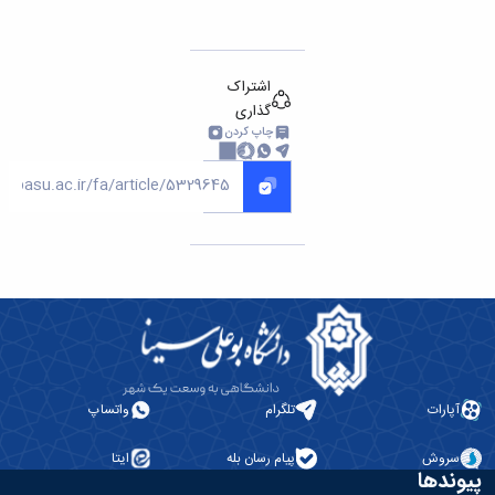
اشتراک
گذاری
چاپ کردن
آپارات
تلگرام
واتساپ
سروش
پیام رسان بله
ایتا
پیوندها