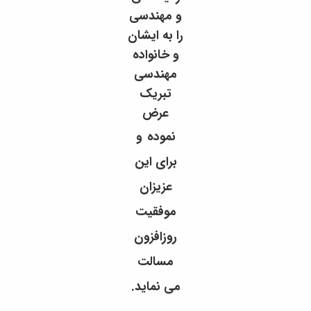
و مهندسی
را
به ایشان
و خانواده
مهندسی
تبریک
عرض
نموده
و
برای این
عزیزان
موفقیت
روزافزون
مسالت
می نماید.