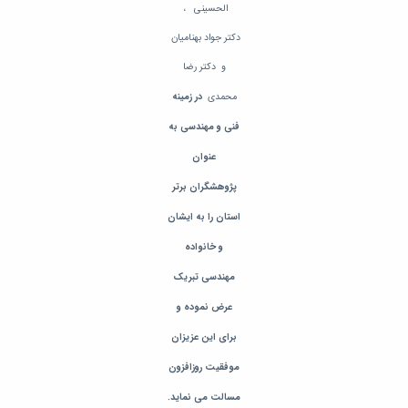
مراکز
الحسینی ،
مرتبط
بنیاد
دکتر جواد بهنامیان
ملی
و دکتر رضا
نخبگان
شرکت
محمدی
در زمینه
های
فنی و مهندسی به
دانش
بنیان
عنوان
آئین
نامه ها
پژوهشگران برتر
و
استان را
به ایشان
فرآیندها
آئین
و خانواده
نامه
نامه
مهندسی تبریک
های
عرض
نموده و
پژوهشی
فرم
برای این عزیزان
های
موفقیت روزافزون
پژوهشی
مسالت می نماید.