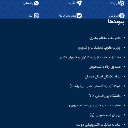
آپارات
تلگرام
واتساپ
سروش
پیام رسان بله
ایتا
پیوندها
دفتر مقام معظم رهبری
وزارت علوم، تحقیقات و فناوری
صندوق حمایت از پژوهشگران و فناوران کشور
صندوق رفاه دانشجویان
بنیاد نخبگان استان همدان
شبکه آزمایشگاه‌های علمی ایران(شاعا)
دانشگاه بین‌المللی D-۸
معاونت علمی فناوری ریاست جمهوری
پورتال امام خمینی (ره)
سامانه تدارکات الکترونیکی دولت