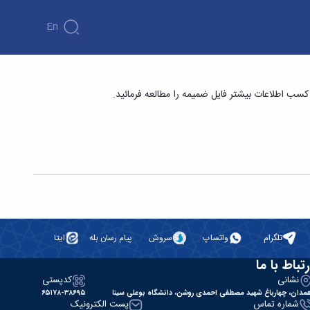
En
 دانشکده فنی و مهندسی
 اطلاعات بیشتر فایل ضمیمه را مطالعه فرمائید.
تلگرام
واتساپ
سروش
پیام رسان بله
ایتا
رتباط با ما
نشانی
کدپستی
مدان، چهارباغ شهید مصطفی احمدی روشن، دانشگاه بوعلی سینا
۶۵۱۷۸-۳۸۶۹۵
شماره تماس
پست الکترونیک