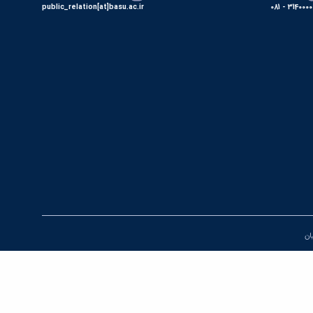
public_relation[at]basu.ac.ir
31400000 - 0
یان