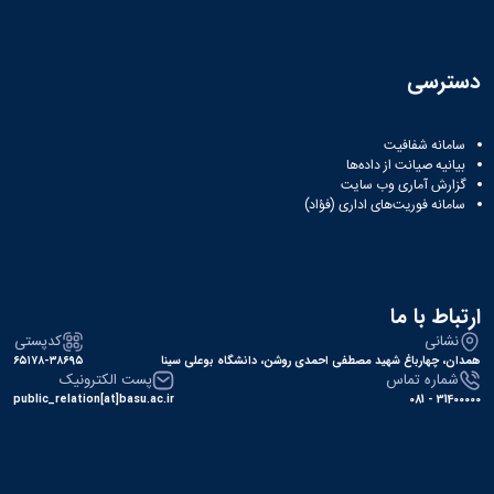
دسترسی
سامانه شفافیت
بیانیه صیانت از داده‌ها
گزارش آماری وب‌ سایت
سامانه فوریت‌های اداری (فؤاد)
ارتباط با ما
نشانی
کدپستی
همدان، چهارباغ شهید مصطفی احمدی روشن، دانشگاه بوعلی سینا
۶۵۱۷۸-۳۸۶۹۵
شماره تماس
پست الکترونیک
public_relation[at]basu.ac.ir
31400000 - 081