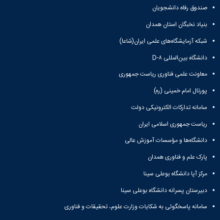
مراکز
صندوق رفاه دانشجویان
مرتبط
بنیاد
بنیاد نخبگان استان همدان
ملی
نخبگان
شبکه آزمایشگاه‌های علمی ایران(شاعا)
شرکت
دانشگاه بین‌المللی D-۸
های
دانش
معاونت علمی فناوری ریاست جمهوری
بنیان
آئین
پورتال امام خمینی (ره)
نامه ها
سامانه تدارکات الکترونیکی دولت
و
فرآیندها
ریاست جمهوری اسلامی ایران
آئین
نامه
دانشگاه‌ها و مؤسسات آموزش عالی
نامه
پارک علم و فناوری همدان
های
پژوهشی
مرکز آپا دانشگاه بوعلی سینا
فرم
های
دبیرستان پسرانه دانشگاه بوعلی سینا
پژوهشی
سامانه پاسخگوئی به شکایات وزارت علوم، تحقیقات و فناوری