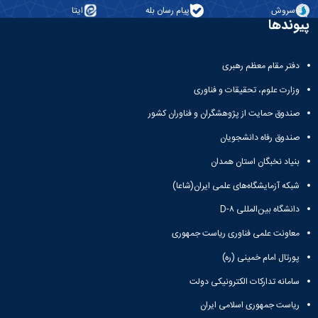
و
معاونت
مهندسی
سروش
پیام رسان بله
ایتا
گروه
آئین
پژوهشی
پیوندها
مکانیک
صنایع
نامه
معاونت
مهندسی
گروه
ها
تحصیلات
کامپیوتر
کامپیوتر
سمینارها
تکمیلی
دفتر مقام معظم رهبری
نشریات
و
کمیته
پژوهش
پایان
وزارت علوم، تحقیقات و فناوری
منتخب
های
نامه
هیات
صندوق حمایت از پژوهشگران و فناوران کشور
مهندسی
ها
ممیزی
صنایع
آیین‌نامه‌های
کمیته
صندوق رفاه دانشجویان
در
معاونت
ترفیع
سیستم
بنیاد نخبگان استان همدان
آموزشی
شورای
تولید
فرهنگی
شبکه آزمایشگاه‌های علمی ایران(شاعا)
Journal
دانشکده
of
دانشگاه بین‌المللی D-۸
Stress
معاونت علمی فناوری ریاست جمهوری
Analysis
دفتر
پورتال امام خمینی (ره)
ارتباط
با
سامانه تدارکات الکترونیکی دولت
صنعت
کارآموزی
ریاست جمهوری اسلامی ایران