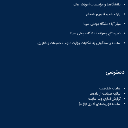
مراکز
دانشگاه‌ها و مؤسسات آموزش عالی
مرتبط
بنیاد
پارک علم و فناوری همدان
ملی
نخبگان
مرکز آپا دانشگاه بوعلی سینا
شرکت
دبیرستان پسرانه دانشگاه بوعلی سینا
های
دانش
سامانه پاسخگوئی به شکایات وزارت علوم، تحقیقات و فناوری
بنیان
آئین
نامه ها
و
فرآیندها
دسترسی
آئین
نامه
نامه
سامانه شفافیت
های
بیانیه صیانت از داده‌ها
پژوهشی
گزارش آماری وب‌ سایت
سامانه فوریت‌های اداری (فؤاد)
فرم
های
پژوهشی