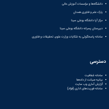
مراکز
دانشگاه‌ها و مؤسسات آموزش عالی
مرتبط
بنیاد
پارک علم و فناوری همدان
ملی
نخبگان
مرکز آپا دانشگاه بوعلی سینا
شرکت
دبیرستان پسرانه دانشگاه بوعلی سینا
های
دانش
سامانه پاسخگوئی به شکایات وزارت علوم، تحقیقات و فناوری
بنیان
آئین
نامه ها
و
فرآیندها
دسترسی
آئین
نامه
نامه
سامانه شفافیت
های
بیانیه صیانت از داده‌ها
پژوهشی
گزارش آماری وب‌ سایت
سامانه فوریت‌های اداری (فؤاد)
فرم
های
پژوهشی