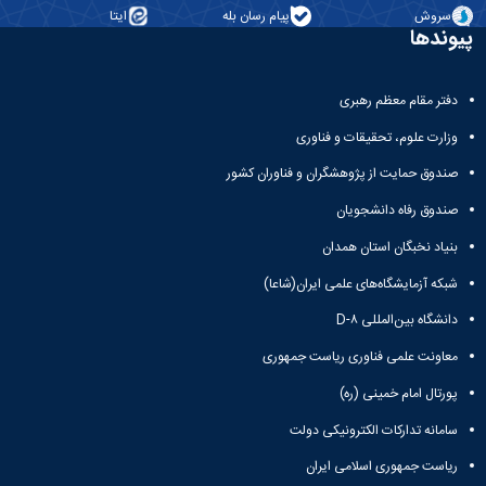
و
معاونت
مهندسی
سروش
پیام رسان بله
ایتا
گروه
آئین
پژوهشی
پیوندها
مکانیک
صنایع
نامه
معاونت
مهندسی
گروه
ها
تحصیلات
کامپیوتر
کامپیوتر
سمینارها
تکمیلی
دفتر مقام معظم رهبری
نشریات
و
کمیته
پژوهش
پایان
وزارت علوم، تحقیقات و فناوری
منتخب
های
نامه
هیات
صندوق حمایت از پژوهشگران و فناوران کشور
مهندسی
ها
ممیزی
صنایع
آیین‌نامه‌های
کمیته
صندوق رفاه دانشجویان
در
معاونت
ترفیع
سیستم
بنیاد نخبگان استان همدان
آموزشی
شورای
تولید
فرهنگی
شبکه آزمایشگاه‌های علمی ایران(شاعا)
Journal
دانشکده
of
دانشگاه بین‌المللی D-۸
Stress
معاونت علمی فناوری ریاست جمهوری
Analysis
دفتر
پورتال امام خمینی (ره)
ارتباط
با
سامانه تدارکات الکترونیکی دولت
صنعت
کارآموزی
ریاست جمهوری اسلامی ایران