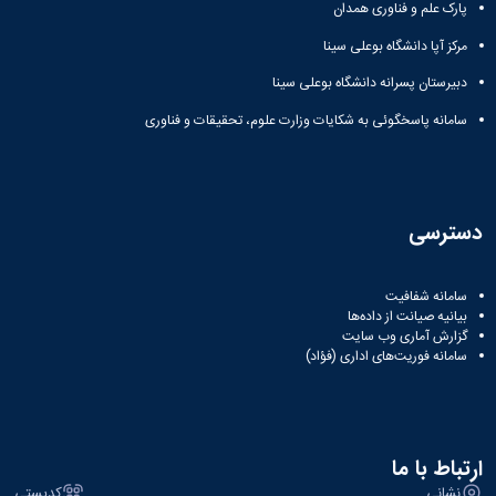
مراکز
پارک علم و فناوری همدان
مرتبط
بنیاد
مرکز آپا دانشگاه بوعلی سینا
ملی
دبیرستان پسرانه دانشگاه بوعلی سینا
نخبگان
شرکت
سامانه پاسخگوئی به شکایات وزارت علوم، تحقیقات و فناوری
های
دانش
بنیان
آئین
نامه ها
دسترسی
و
فرآیندها
آئین
سامانه شفافیت
نامه
بیانیه صیانت از داده‌ها
نامه
گزارش آماری وب‌ سایت
سامانه فوریت‌های اداری (فؤاد)
های
پژوهشی
فرم
های
پژوهشی
ارتباط با ما
نشانی
کدپستی