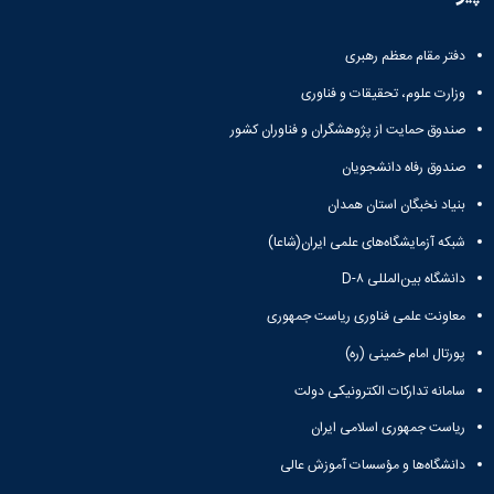
و
معاونت
مهندسی
گروه
آئین
پژوهشی
مکانیک
صنایع
نامه
معاونت
دفتر مقام معظم رهبری
مهندسی
گروه
ها
تحصیلات
کامپیوتر
کامپیوتر
سمینارها
وزارت علوم، تحقیقات و فناوری
تکمیلی
نشریات
و
کمیته
صندوق حمایت از پژوهشگران و فناوران کشور
پژوهش
پایان
منتخب
های
نامه
هیات
صندوق رفاه دانشجویان
مهندسی
ها
ممیزی
صنایع
بنیاد نخبگان استان همدان
آیین‌نامه‌های
کمیته
در
معاونت
ترفیع
شبکه آزمایشگاه‌های علمی ایران(شاعا)
سیستم
آموزشی
شورای
تولید
دانشگاه بین‌المللی D-۸
فرهنگی
Journal
دانشکده
معاونت علمی فناوری ریاست جمهوری
of
Stress
پورتال امام خمینی (ره)
Analysis
دفتر
سامانه تدارکات الکترونیکی دولت
ارتباط
با
ریاست جمهوری اسلامی ایران
صنعت
دانشگاه‌ها و مؤسسات آموزش عالی
کارآموزی