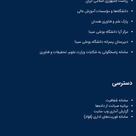
مراکز
ریاست جمهوری اسلامی ایران
مرتبط
دانشگاه‌ها و مؤسسات آموزش عالی
بنیاد
ملی
پارک علم و فناوری همدان
نخبگان
شرکت
مرکز آپا دانشگاه بوعلی سینا
های
دبیرستان پسرانه دانشگاه بوعلی سینا
دانش
بنیان
سامانه پاسخگوئی به شکایات وزارت علوم، تحقیقات و فناوری
آئین
نامه ها
و
فرآیندها
آئین
دسترسی
نامه
نامه
های
سامانه شفافیت
پژوهشی
بیانیه صیانت از داده‌ها
فرم
گزارش آماری وب‌ سایت
سامانه فوریت‌های اداری (فؤاد)
های
پژوهشی