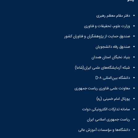
و
معاونت
مهندسی
گروه
آئین
پژوهشی
مکانیک
صنایع
نامه
معاونت
دفتر مقام معظم رهبری
مهندسی
گروه
ها
تحصیلات
کامپیوتر
کامپیوتر
سمینارها
وزارت علوم، تحقیقات و فناوری
تکمیلی
نشریات
و
کمیته
صندوق حمایت از پژوهشگران و فناوران کشور
پژوهش
پایان
منتخب
های
نامه
هیات
صندوق رفاه دانشجویان
مهندسی
ها
ممیزی
صنایع
بنیاد نخبگان استان همدان
آیین‌نامه‌های
کمیته
در
معاونت
ترفیع
شبکه آزمایشگاه‌های علمی ایران(شاعا)
سیستم
آموزشی
شورای
تولید
دانشگاه بین‌المللی D-۸
فرهنگی
Journal
دانشکده
معاونت علمی فناوری ریاست جمهوری
of
Stress
پورتال امام خمینی (ره)
Analysis
دفتر
سامانه تدارکات الکترونیکی دولت
ارتباط
با
ریاست جمهوری اسلامی ایران
صنعت
دانشگاه‌ها و مؤسسات آموزش عالی
کارآموزی