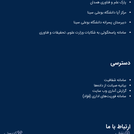
مراکز
پارک علم و فناوری همدان
مرتبط
بنیاد
مرکز آپا دانشگاه بوعلی سینا
ملی
دبیرستان پسرانه دانشگاه بوعلی سینا
نخبگان
شرکت
سامانه پاسخگوئی به شکایات وزارت علوم، تحقیقات و فناوری
های
دانش
بنیان
آئین
نامه ها
دسترسی
و
فرآیندها
آئین
سامانه شفافیت
نامه
بیانیه صیانت از داده‌ها
نامه
گزارش آماری وب‌ سایت
سامانه فوریت‌های اداری (فؤاد)
های
پژوهشی
فرم
های
پژوهشی
ارتباط با ما
نشانی
کدپستی