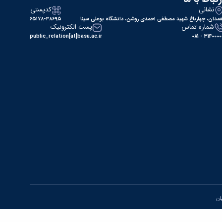
نشانی
کدپستی
مدان، چهارباغ شهید مصطفی احمدی روشن، دانشگاه بوعلی سینا
۶۵۱۷۸-۳۸۶۹۵
شماره تماس
پست الکترونیک
public_relation[at]basu.ac.ir
31400000 - 0
یان