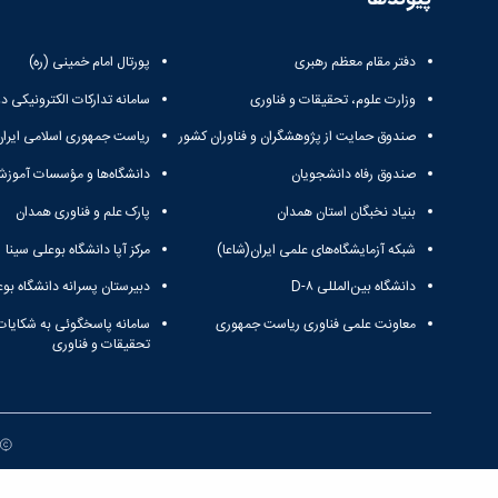
دفتر مقام معظم رهبری
پورتال امام خمینی (ره)
وزارت علوم، تحقیقات و فناوری
سامانه تدارکات الکترونیکی د
صندوق حمایت از پژوهشگران و فناوران کشور
ریاست جمهوری اسلامی ایران
صندوق رفاه دانشجویان
دانشگاه‌ها و مؤسسات آموزش
بنیاد نخبگان استان همدان
پارک علم و فناوری همدان
شبکه آزمایشگاه‌های علمی ایران(شاعا)
مرکز آپا دانشگاه بوعلی سینا
دانشگاه بین‌المللی D-۸
دبیرستان پسرانه دانشگاه بوع
معاونت علمی فناوری ریاست جمهوری
سامانه پاسخگوئی به شکایات
تحقیقات و فناوری