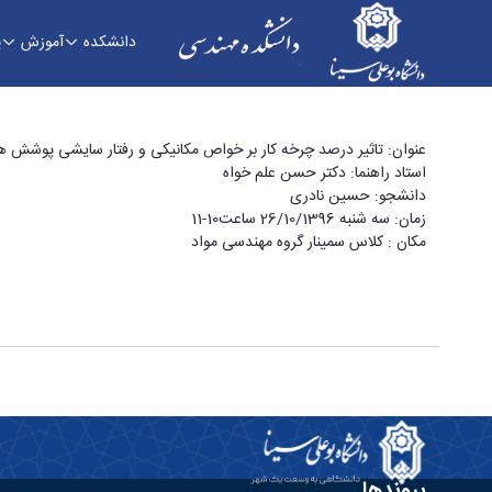
دانشکده
آموزش
پ
سمینار کارشناسی ارشد آقای حسین نادری با عنوان 
عنوان: تاثیر درصد چرخه کار بر خواص مکانیکی و رفتار سایشی پوشش های
استاد راهنما: دکتر حسن علم خواه
فنی و مهندسی
دانشجو: حسین نادری
زمان: سه شنبه 26/10/1396 ساعت10-11
مکان : کلاس سمینار گروه مهندسی مواد
پیوندها