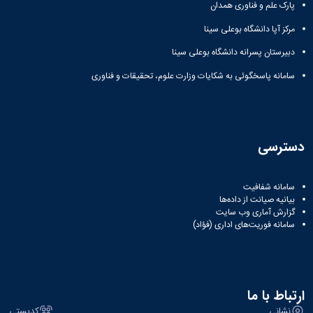
مراکز
پارک علم و فناوری همدان
مرتبط
بنیاد
مرکز آپا دانشگاه بوعلی سینا
ملی
دبیرستان پسرانه دانشگاه بوعلی سینا
نخبگان
شرکت
سامانه پاسخگوئی به شکایات وزارت علوم، تحقیقات و فناوری
های
دانش
بنیان
آئین
نامه ها
دسترسی
و
فرآیندها
آئین
سامانه شفافیت
نامه
بیانیه صیانت از داده‌ها
نامه
گزارش آماری وب‌ سایت
سامانه فوریت‌های اداری (فؤاد)
های
پژوهشی
فرم
های
پژوهشی
ارتباط با ما
نشانی
کدپستی