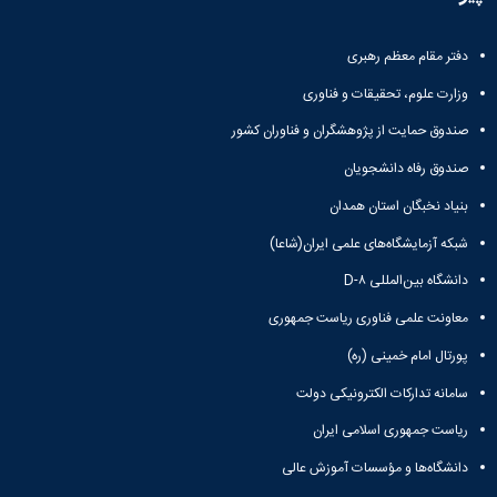
و
معاونت
مهندسی
گروه
آئین
پژوهشی
مکانیک
صنایع
نامه
معاونت
دفتر مقام معظم رهبری
مهندسی
گروه
ها
تحصیلات
کامپیوتر
کامپیوتر
سمینارها
وزارت علوم، تحقیقات و فناوری
تکمیلی
نشریات
و
کمیته
صندوق حمایت از پژوهشگران و فناوران کشور
پژوهش
پایان
منتخب
های
نامه
هیات
صندوق رفاه دانشجویان
مهندسی
ها
ممیزی
صنایع
بنیاد نخبگان استان همدان
آیین‌نامه‌های
کمیته
در
معاونت
ترفیع
شبکه آزمایشگاه‌های علمی ایران(شاعا)
سیستم
آموزشی
شورای
تولید
دانشگاه بین‌المللی D-۸
فرهنگی
Journal
دانشکده
معاونت علمی فناوری ریاست جمهوری
of
Stress
پورتال امام خمینی (ره)
Analysis
دفتر
سامانه تدارکات الکترونیکی دولت
ارتباط
با
ریاست جمهوری اسلامی ایران
صنعت
دانشگاه‌ها و مؤسسات آموزش عالی
کارآموزی