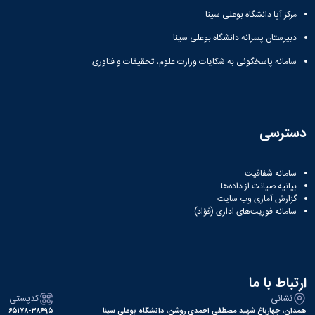
مراکز
مرتبط
مرکز آپا دانشگاه بوعلی سینا
بنیاد
دبیرستان پسرانه دانشگاه بوعلی سینا
ملی
نخبگان
سامانه پاسخگوئی به شکایات وزارت علوم، تحقیقات و فناوری
شرکت
های
دانش
بنیان
آئین
دسترسی
نامه ها
و
فرآیندها
سامانه شفافیت
آئین
بیانیه صیانت از داده‌ها
نامه
گزارش آماری وب‌ سایت
سامانه فوریت‌های اداری (فؤاد)
نامه
های
پژوهشی
فرم
های
ارتباط با ما
پژوهشی
نشانی
کدپستی
همدان، چهارباغ شهید مصطفی احمدی روشن، دانشگاه بوعلی سینا
۶۵۱۷۸-۳۸۶۹۵