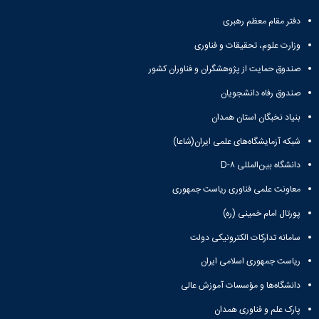
و
معاونت
مهندسی
گروه
آئین
پژوهشی
دفتر مقام معظم رهبری
مکانیک
صنایع
نامه
معاونت
مهندسی
گروه
ها
وزارت علوم، تحقیقات و فناوری
تحصیلات
کامپیوتر
کامپیوتر
سمینارها
تکمیلی
صندوق حمایت از پژوهشگران و فناوران کشور
نشریات
و
کمیته
پژوهش
پایان
منتخب
صندوق رفاه دانشجویان
های
نامه
هیات
مهندسی
بنیاد نخبگان استان همدان
ها
ممیزی
صنایع
آیین‌نامه‌های
کمیته
شبکه آزمایشگاه‌های علمی ایران(شاعا)
در
معاونت
ترفیع
سیستم
آموزشی
دانشگاه بین‌المللی D-۸
شورای
تولید
فرهنگی
معاونت علمی فناوری ریاست جمهوری
Journal
دانشکده
of
پورتال امام خمینی (ره)
Stress
Analysis
سامانه تدارکات الکترونیکی دولت
دفتر
ریاست جمهوری اسلامی ایران
ارتباط
با
دانشگاه‌ها و مؤسسات آموزش عالی
صنعت
کارآموزی
پارک علم و فناوری همدان