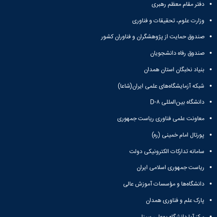
و
معاونت
دفتر مقام معظم رهبری
مهندسی
گروه
آئین
پژوهشی
مکانیک
صنایع
نامه
وزارت علوم، تحقیقات و فناوری
معاونت
مهندسی
گروه
ها
تحصیلات
کامپیوتر
صندوق حمایت از پژوهشگران و فناوران کشور
کامپیوتر
سمینارها
تکمیلی
نشریات
و
کمیته
صندوق رفاه دانشجویان
پژوهش
پایان
منتخب
های
بنیاد نخبگان استان همدان
نامه
هیات
مهندسی
ها
ممیزی
شبکه آزمایشگاه‌های علمی ایران(شاعا)
صنایع
آیین‌نامه‌های
کمیته
در
معاونت
دانشگاه بین‌المللی D-۸
ترفیع
سیستم
آموزشی
شورای
معاونت علمی فناوری ریاست جمهوری
تولید
فرهنگی
Journal
دانشکده
پورتال امام خمینی (ره)
of
Stress
سامانه تدارکات الکترونیکی دولت
Analysis
ریاست جمهوری اسلامی ایران
دفتر
ارتباط
دانشگاه‌ها و مؤسسات آموزش عالی
با
صنعت
پارک علم و فناوری همدان
کارآموزی
مرکز آپا دانشگاه بوعلی سینا