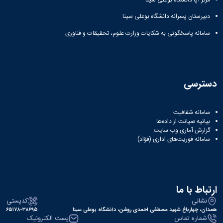
مراکز
مرتبط
دبیرستان پسرانه دانشگاه بوعلی سینا
بنیاد
ملی
سامانه پاسخگوئی به شکایات وزارت علوم، تحقیقات و فناوری
نخبگان
شرکت
های
دانش
بنیان
دسترسی
آئین
نامه ها
و
سامانه شفافیت
فرآیندها
بیانیه صیانت از داده‌ها
آئین
گزارش آماری وب‌ سایت
سامانه فوریت‌های اداری (فؤاد)
نامه
نامه
های
پژوهشی
فرم
ارتباط با ما
های
نشانی
کدپستی
پژوهشی
همدان، چهارباغ شهید مصطفی احمدی روشن، دانشگاه بوعلی سینا
۶۵۱۷۸-۳۸۶۹۵
شماره تماس
پست الکترونیک