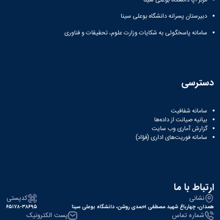
مراکز
مرتبط
دبیرستان پسرانه دانشگاه بوعلی سینا
بنیاد
ملی
سامانه پاسخگوئی به شکایات وزارت علوم، تحقیقات و فناوری
نخبگان
شرکت
های
دانش
بنیان
دسترسی
آئین
نامه ها
و
سامانه شفافیت
فرآیندها
بیانیه صیانت از داده‌ها
آئین
گزارش آماری وب‌ سایت
سامانه فوریت‌های اداری (فؤاد)
نامه
نامه
های
پژوهشی
فرم
ارتباط با ما
های
نشانی
کدپستی
پژوهشی
همدان، چهارباغ شهید مصطفی احمدی روشن، دانشگاه بوعلی سینا
۶۵۱۷۸-۳۸۶۹۵
شماره تماس
پست الکترونیک