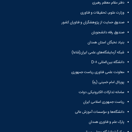
و
معاونت
دفتر مقام معظم رهبری
مهندسی
گروه
آئین
پژوهشی
مکانیک
صنایع
نامه
وزارت علوم، تحقیقات و فناوری
معاونت
مهندسی
گروه
ها
تحصیلات
کامپیوتر
صندوق حمایت از پژوهشگران و فناوران کشور
کامپیوتر
سمینارها
تکمیلی
نشریات
و
کمیته
صندوق رفاه دانشجویان
پژوهش
پایان
منتخب
های
بنیاد نخبگان استان همدان
نامه
هیات
مهندسی
ها
ممیزی
شبکه آزمایشگاه‌های علمی ایران(شاعا)
صنایع
آیین‌نامه‌های
کمیته
در
معاونت
دانشگاه بین‌المللی D-۸
ترفیع
سیستم
آموزشی
شورای
معاونت علمی فناوری ریاست جمهوری
تولید
فرهنگی
Journal
دانشکده
پورتال امام خمینی (ره)
of
Stress
سامانه تدارکات الکترونیکی دولت
Analysis
ریاست جمهوری اسلامی ایران
دفتر
ارتباط
دانشگاه‌ها و مؤسسات آموزش عالی
با
صنعت
پارک علم و فناوری همدان
کارآموزی
مرکز آپا دانشگاه بوعلی سینا