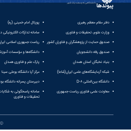
پیوندها
دفتر مقام معظم رهبری
پورتال امام خمینی (ره)
وزارت علوم، تحقیقات و فناوری
سامانه تدارکات الکترونیکی د
صندوق حمایت از پژوهشگران و فناوران کشور
ریاست جمهوری اسلامی ایران
صندوق رفاه دانشجویان
دانشگاه‌ها و مؤسسات آموزش
بنیاد نخبگان استان همدان
پارک علم و فناوری همدان
شبکه آزمایشگاه‌های علمی ایران(شاعا)
مرکز آپا دانشگاه بوعلی سینا
دانشگاه بین‌المللی D-۸
دبیرستان پسرانه دانشگاه بوع
معاونت علمی فناوری ریاست جمهوری
سامانه پاسخگوئی به شکایات
تحقیقات و فناوری