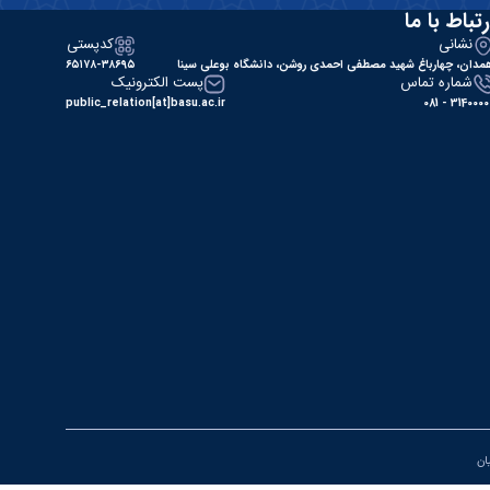
رتباط با ما
نشانی
کدپستی
مدان، چهارباغ شهید مصطفی احمدی روشن، دانشگاه بوعلی سینا
۶۵۱۷۸-۳۸۶۹۵
شماره تماس
پست الکترونیک
public_relation[at]basu.ac.ir
31400000 - 0
یان