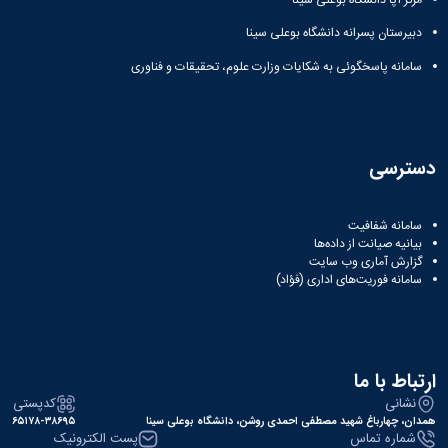
مراکز
مرتبط
دبیرستان پسرانه دانشگاه بوعلی سینا
بنیاد
ملی
سامانه پاسخگوئی به شکایات وزارت علوم، تحقیقات و فناوری
نخبگان
شرکت
های
دانش
بنیان
دسترسی
آئین
نامه ها
و
سامانه شفافیت
فرآیندها
بیانیه صیانت از داده‌ها
آئین
گزارش آماری وب‌ سایت
سامانه فوریت‌های اداری (فؤاد)
نامه
نامه
های
پژوهشی
فرم
ارتباط با ما
های
نشانی
کدپستی
پژوهشی
همدان، چهارباغ شهید مصطفی احمدی روشن، دانشگاه بوعلی سینا
۶۵۱۷۸-۳۸۶۹۵
شماره تماس
پست الکترونیک