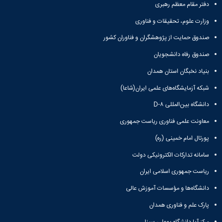
و
معاونت
دفتر مقام معظم رهبری
مهندسی
گروه
آئین
پژوهشی
مکانیک
صنایع
نامه
وزارت علوم، تحقیقات و فناوری
معاونت
مهندسی
گروه
ها
تحصیلات
کامپیوتر
صندوق حمایت از پژوهشگران و فناوران کشور
کامپیوتر
سمینارها
تکمیلی
نشریات
و
کمیته
صندوق رفاه دانشجویان
پژوهش
پایان
منتخب
های
بنیاد نخبگان استان همدان
نامه
هیات
مهندسی
ها
ممیزی
شبکه آزمایشگاه‌های علمی ایران(شاعا)
صنایع
آیین‌نامه‌های
کمیته
در
معاونت
دانشگاه بین‌المللی D-۸
ترفیع
سیستم
آموزشی
شورای
معاونت علمی فناوری ریاست جمهوری
تولید
فرهنگی
Journal
دانشکده
پورتال امام خمینی (ره)
of
Stress
سامانه تدارکات الکترونیکی دولت
Analysis
ریاست جمهوری اسلامی ایران
دفتر
ارتباط
دانشگاه‌ها و مؤسسات آموزش عالی
با
صنعت
پارک علم و فناوری همدان
کارآموزی
مرکز آپا دانشگاه بوعلی سینا