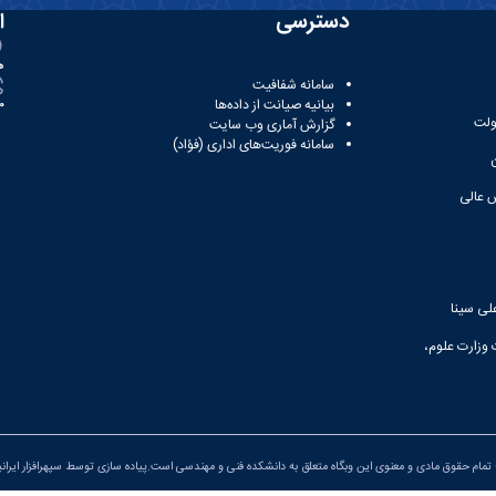
دسترسی
ا
ه
سامانه شفافیت
بیانیه صیانت از داده‌ها
81
ولت
گزارش آماری وب‌ سایت
سامانه فوریت‌های اداری (فؤاد)
 عالی
لی سینا
 وزارت علوم،
تمام حقوق مادی و معنوی این وبگاه متعلق به دانشکده فنی و مهندسی است.پیاده سازی توسط
سپهرافزار ایران