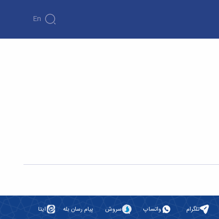
En
تلگرام
واتساپ
سروش
پیام رسان بله
ایتا