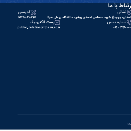
رتباط با ما
نشانی
کدپستی
مدان، چهارباغ شهید مصطفی احمدی روشن، دانشگاه بوعلی سینا
۶۵۱۷۸-۳۸۶۹۵
شماره تماس
پست الکترونیک
public_relation[at]basu.ac.ir
31400000 - 0
یان