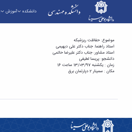
دانشکده
آموزش
پ
سمینار کارشناسی ارشد خانم پریسا لطیفی با عنوان
موضوع: حفاظت ریزشبکه
استاد راهنما: جناب دکتر علی دیهیمی
استاد مشاور: جناب دکتر علیرضا حاتمی
دانشجو: پریسا لطیفی
زمان : یکشنبه 13/03/97 ساعت 16
مکان : سمینار 2 دپارتمان برق