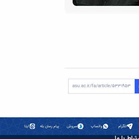
تلگرام
واتساپ
سروش
پیام رسان بله
ایتا
رتباط با ما