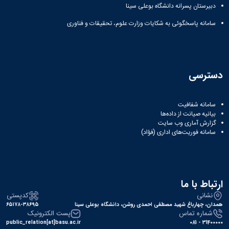
مراکز
دبیرستان پسرانه دانشگاه بوعلی سینا
مرتبط
بنیاد
سامانه پاسخگوئی به شکایات وزارت علوم، تحقیقات و فناوری
ملی
نخبگان
شرکت
های
دانش
دسترسی
بنیان
آئین
نامه ها
سامانه شفافیت
و
بیانیه صیانت از داده‌ها
فرآیندها
گزارش آماری وب‌ سایت
سامانه فوریت‌های اداری (فؤاد)
آئین
نامه
نامه
های
پژوهشی
ارتباط با ما
فرم
نشانی
کدپستی
های
همدان، چهارباغ شهید مصطفی احمدی روشن، دانشگاه بوعلی سینا
۶۵۱۷۸-۳۸۶۹۵
پژوهشی
شماره تماس
پست الکترونیک
public_relation[at]basu.ac.ir
31400000 - 081