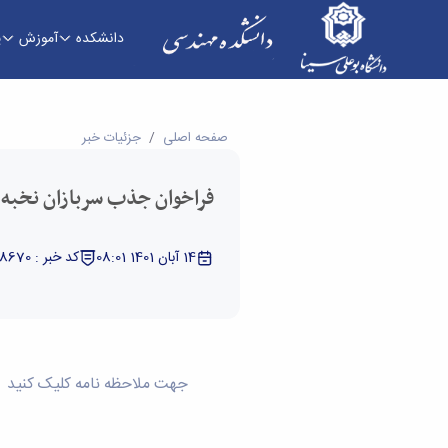
دانشکده
آموزش
پ
فراخوان جذب سربازان نخبه و محقق وظیفه 1401 - دانشکده فنی و مهندسی
صفحه اصلی
جزئیات خبر
فراخوان جذب سربازان نخبه و 
14 آبان 1401 08:01
کد خبر : 5328670
جهت ملاحظه نامه کلیک کنید