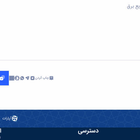
ع برق
چاپ کردن
آپارات
دسترسی
ا