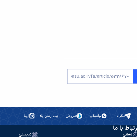
تلگرام
واتساپ
سروش
پیام رسان بله
ایتا
رتباط با ما
نشانی
کدپستی