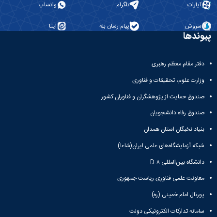
آپارات
تلگرام
واتساپ
سروش
پیام رسان بله
ایتا
پیوندها
دفتر مقام معظم رهبری
وزارت علوم، تحقیقات و فناوری
صندوق حمایت از پژوهشگران و فناوران کشور
صندوق رفاه دانشجویان
بنیاد نخبگان استان همدان
شبکه آزمایشگاه‌های علمی ایران(شاعا)
دانشگاه بین‌المللی D-۸
معاونت علمی فناوری ریاست جمهوری
پورتال امام خمینی (ره)
سامانه تدارکات الکترونیکی دولت