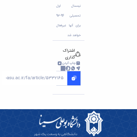
مراکز
مرتبط
نیمسال اول
بنیاد
تحصیلی 94-93
ملی
نخبگان
برای آنها غیرفعال
شرکت
خواهد شد
های
دانش
بنیان
اشتراک
آئین
گذاری
نامه ها
چاپ کردن
و
فرآیندها
آئین
نامه
نامه
های
پژوهشی
فرم
های
پژوهشی