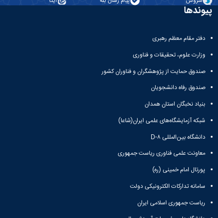
سروش
پیام رسان بله
ایتا
پیوندها
دفتر مقام معظم رهبری
وزارت علوم، تحقیقات و فناوری
صندوق حمایت از پژوهشگران و فناوران کشور
صندوق رفاه دانشجویان
بنیاد نخبگان استان همدان
شبکه آزمایشگاه‌های علمی ایران(شاعا)
دانشگاه بین‌المللی D-۸
معاونت علمی فناوری ریاست جمهوری
پورتال امام خمینی (ره)
سامانه تدارکات الکترونیکی دولت
ریاست جمهوری اسلامی ایران