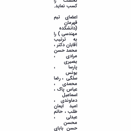
نخست را
مراکز
کسب نماید.
مرتبط
بنیاد
اعضای تیم
ملی
قهرمان
نخبگان
(دانشکده
شرکت
مهندسی ) را
های
به ترتیب
دانش
آقایان دکتر ،
بنیان
محمد حسن
آئین
مرادی ،
نامه ها
بصیری
و
پارسا ،
فرآیندها
یونس
آئین
سلگی ، رضا
نامه
محمدی ،
عباس پاک ،
نامه
اسماعیل
های
دماوندی ،
پژوهشی
امید ایمان
فرم
طلب ، حاتم
های
عبدلی ،
پژوهشی
محسن
حسن بابای