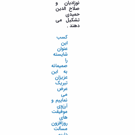
نوزادیان و
صلاح الدین
حمیدی
تشکیل می
دهند .
کسب
این
عنوان
شایسته
را
صمیمانه
به این
عزیزان
تبریک
عرض
می
نماییم و
آرزوی
موفیقت
های
روزافزون
مسألت
داریم.