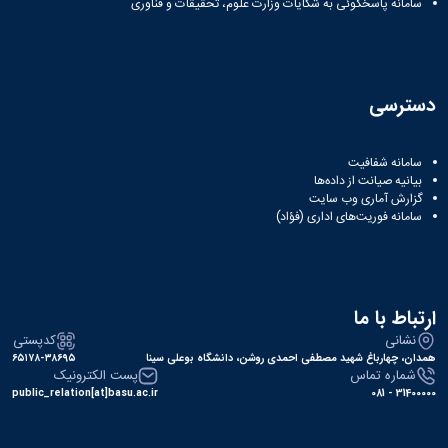
مراکز
سامانه پاسخگوئی به شکایات وزارت علوم، تحقیقات و فناوری
مرتبط
بنیاد
ملی
نخبگان
شرکت
دسترسی
های
دانش
سامانه شفافیت
بنیان
بیانیه صیانت از داده‌ها
آئین
گزارش آماری وب‌ سایت
نامه ها
سامانه فوریت‌های اداری (فؤاد)
و
فرآیندها
آئین
نامه
نامه
ارتباط با ما
های
نشانی
کدپستی
پژوهشی
همدان، چهارباغ شهید مصطفی احمدی روشن، دانشگاه بوعلی سینا
۶۵۱۷۸-۳۸۶۹۵
فرم
شماره تماس
پست الکترونیک
های
public_relation[at]basu.ac.ir
31400000 - 081
پژوهشی