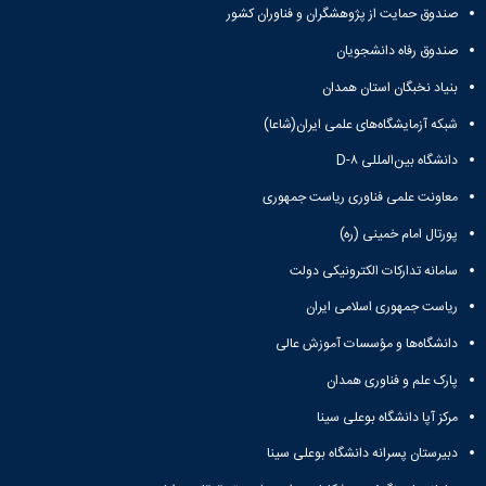
و
معاونت
مهندسی
صندوق حمایت از پژوهشگران و فناوران کشور
گروه
آئین
پژوهشی
مکانیک
صنایع
نامه
معاونت
صندوق رفاه دانشجویان
مهندسی
گروه
ها
تحصیلات
کامپیوتر
کامپیوتر
بنیاد نخبگان استان همدان
سمینارها
تکمیلی
نشریات
و
کمیته
شبکه آزمایشگاه‌های علمی ایران(شاعا)
پژوهش
پایان
منتخب
های
نامه
دانشگاه بین‌المللی D-۸
هیات
مهندسی
ها
ممیزی
معاونت علمی فناوری ریاست جمهوری
صنایع
آیین‌نامه‌های
کمیته
در
معاونت
ترفیع
پورتال امام خمینی (ره)
سیستم
آموزشی
شورای
تولید
سامانه تدارکات الکترونیکی دولت
فرهنگی
Journal
دانشکده
ریاست جمهوری اسلامی ایران
of
Stress
دانشگاه‌ها و مؤسسات آموزش عالی
Analysis
دفتر
پارک علم و فناوری همدان
ارتباط
مرکز آپا دانشگاه بوعلی سینا
با
صنعت
دبیرستان پسرانه دانشگاه بوعلی سینا
کارآموزی