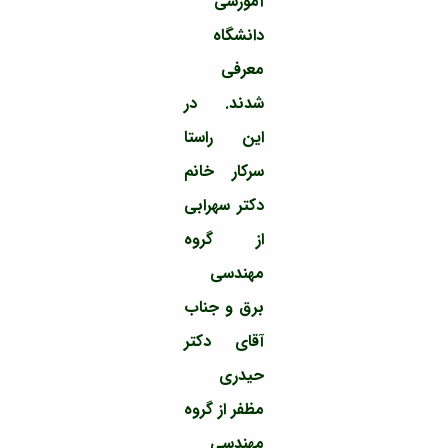
آموزشی
مراکز
مرتبط
دانشگاه
بنیاد
ملی
معرفی
نخبگان
شدند. در
شرکت
های
این راستا
دانش
بنیان
سرکار خانم
آئین
دکتر سهرابی
نامه ها
و
از گروه
فرآیندها
آئین
مهندسی
نامه
نامه
برق و جناب
های
آقای دکتر
پژوهشی
فرم
حیدری
های
مظفر از گروه
پژوهشی
مهندسی