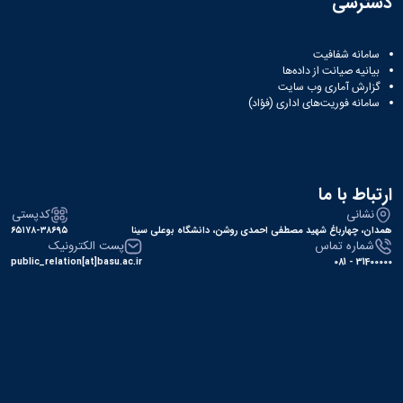
دسترسی
سامانه شفافیت
بیانیه صیانت از داده‌ها
گزارش آماری وب‌ سایت
سامانه فوریت‌های اداری (فؤاد)
ارتباط با ما
نشانی
کدپستی
همدان، چهارباغ شهید مصطفی احمدی روشن، دانشگاه بوعلی سینا
۶۵۱۷۸-۳۸۶۹۵
شماره تماس
پست الکترونیک
public_relation[at]basu.ac.ir
31400000 - 081