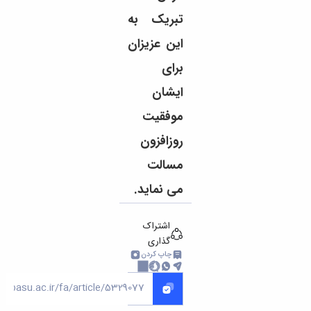
تبریک به
این عزیزان
برای
ایشان
موفقیت
روزافزون
مسالت
می نماید.
اشتراک
گذاری
چاپ کردن