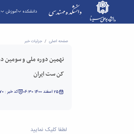
دانشکده
آموزش
پ
نهمین دوره ملی و سومین دوره بین المللی مسابقا
صفحه اصلی
جزئیات خبر
نهمین دوره ملی و سومین دو
کن ست ایران
25 اسفند 1400 06:30
کد خبر : 5329270
لطفا کلیک نمایید