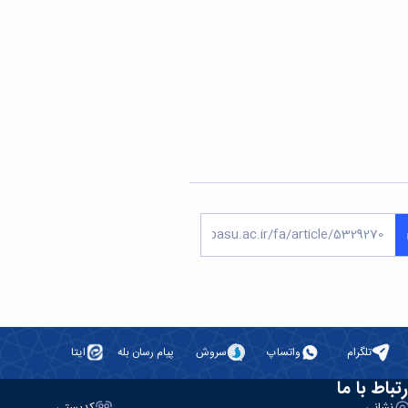
تلگرام
واتساپ
سروش
پیام رسان بله
ایتا
رتباط با ما