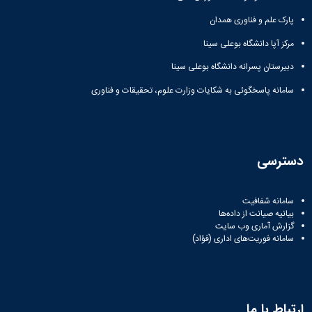
مراکز
مرتبط
پارک علم و فناوری همدان
بنیاد
ملی
مرکز آپا دانشگاه بوعلی سینا
نخبگان
دبیرستان پسرانه دانشگاه بوعلی سینا
شرکت
های
سامانه پاسخگوئی به شکایات وزارت علوم، تحقیقات و فناوری
دانش
بنیان
آئین
نامه ها
و
دسترسی
فرآیندها
آئین
نامه
سامانه شفافیت
نامه
بیانیه صیانت از داده‌ها
های
گزارش آماری وب‌ سایت
سامانه فوریت‌های اداری (فؤاد)
پژوهشی
فرم
های
پژوهشی
ارتباط با ما