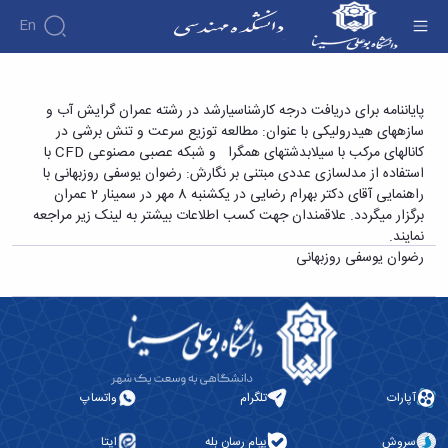
En
دانشکده
پایاننامه برای دریافت درجه کارشناسیارشد در رشته
پایاننامه برای دریافت درجه کارشناسیارشد در رشته عمران گرایش آب و
درباره
آموزش
سازههای هیدرولیکی با عنوان: مطالعه توزیع سرعت و تنش برشی در
عمران گرایش آب و سازههای هیدرولیکی با عنوان:
دوره
دانشکده
پژوهش
کانالهای مرکب با سیلابدشتهای همگرا و شبکه عصبی مصنوعی CFD با
مطالعه توزیع سرعت و تنش برشی در کانالهای
پژوهش
کارشناسی
تاریخچه
افراد
استفاده از مدلسازی عددی مبتنی بر نگارش: رضوان یوسفی روزبهانی با
اساتید
فرم
هفته
گروه
ریاست
مرکب با سیلابدشتهای همگرا و شبکه عصبی
راهنمایی آقای دکتر بهرام رضایی در یکشنبه 8 مهر در سمینار 2 عمران
اساتید
های
ها
پژوهش
دانشکده
مصنوعی CFD با استفاده از مدلسازی عددی مبتنی
برگزار میگردد. علاقمندان جهت کسب اطلاعات بیشتر به لینک زیر مراجعه
آموزشی
دانشکده
کارگاه ها
و
روسای
نمایند.
گروه
بر نگارش: رضوان یوسفی روزبهانی - دانشکده فنی و
و
اساتید
آئین
پیشین
های
رضوان یوسفی روزبهانی
آزمایشگاه
بازنشسته
مهندسی
نامه
افتخارات
آموزشی
ها
ها
کارکنان
آلبوم
مهندسی
گروه
آیین‌نامه‌های
دانشکده
عکس
برق
برق
معاونت
مهندسی
اطلاعات
مهندسی
گروه
آموزشی
تماس
مواد
عمران
تحصیلات
سازمان
مهندسی
گروه
تکمیلی
دانشکده
آپارات
تلگرام
واتساپ
عمران
مکانیک
فرم
معاونت
مهندسی
گروه
ها
آموزشی
صنایع
سروش
پیام رسان بله
ایتا
مواد