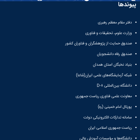
و
معاونت
پیوندها
مهندسی
گروه
آئین
پژوهشی
مکانیک
صنایع
نامه
معاونت
مهندسی
گروه
ها
تحصیلات
دفتر مقام معظم رهبری
کامپیوتر
کامپیوتر
سمینارها
تکمیلی
نشریات
و
وزارت علوم، تحقیقات و فناوری
کمیته
پژوهش
پایان
منتخب
صندوق حمایت از پژوهشگران و فناوران کشور
های
نامه
هیات
مهندسی
ها
ممیزی
صندوق رفاه دانشجویان
صنایع
آیین‌نامه‌های
کمیته
در
بنیاد نخبگان استان همدان
معاونت
ترفیع
سیستم
آموزشی
شورای
شبکه آزمایشگاه‌های علمی ایران(شاعا)
تولید
فرهنگی
Journal
دانشگاه بین‌المللی D-۸
دانشکده
of
معاونت علمی فناوری ریاست جمهوری
Stress
Analysis
پورتال امام خمینی (ره)
دفتر
ارتباط
سامانه تدارکات الکترونیکی دولت
با
صنعت
ریاست جمهوری اسلامی ایران
کارآموزی
دانشگاه‌ها و مؤسسات آموزش عالی