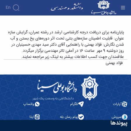
En
دانشکده
پایان‌نامه برای دریافت درجه کارشناسی ارشد در
پایان‌نامه برای دریافت درجه کارشناسی ارشد در رشته عمران، گرایش سازه
درباره
آموزش
عنوان: قابلیت اطمینان سازه‌های بتنی تحت اثر دوره‌های یخ بستن و آب
رشته عمران، گرایش سازه عنوان: قابلیت اطمینان
دوره
دانشکده
پژوهش
شدن نگارش: فؤاد بهمنی با راهنمایی آقای دکتر سید مهدی حسینیان در
سازه‌های بتنی تحت اثر دوره‌های یخ بستن و آب
پژوهش
کارشناسی
تاریخچه
افراد
روز دوشنبه 9 مهر ساعت 16 در آمفی تاتر مهندسی برگزار میگردد.
اساتید
فرم
هفته
گروه
ریاست
شدن نگارش: فؤاد بهمنی - دانشکده فنی و
علاقمندان جهت کسب اطلاعات بیشتر به لینک زیر مراجعه نمایند.
اساتید
های
ها
پژوهش
دانشکده
مهندسی
فؤاد بهمنی
آموزشی
دانشکده
کارگاه ها
و
روسای
گروه
و
اساتید
آئین
پیشین
های
آزمایشگاه
بازنشسته
نامه
افتخارات
آموزشی
ها
ها
کارکنان
آلبوم
مهندسی
گروه
آیین‌نامه‌های
دانشکده
عکس
برق
برق
معاونت
مهندسی
اطلاعات
مهندسی
گروه
آموزشی
تماس
آپارات
تلگرام
واتساپ
مواد
عمران
تحصیلات
سازمان
مهندسی
گروه
تکمیلی
دانشکده
عمران
سروش
پیام رسان بله
ایتا
مکانیک
فرم
معاونت
پیوندها
مهندسی
گروه
ها
آموزشی
صنایع
مواد