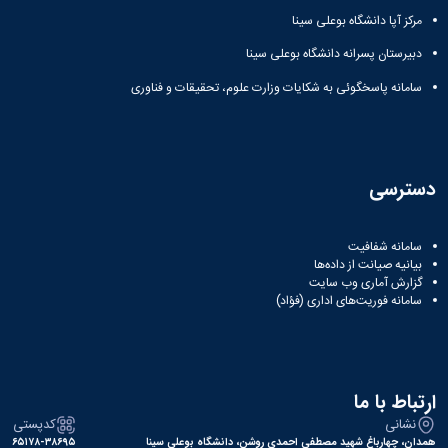
مراکز
مرتبط
مرکز آپا دانشگاه بوعلی سینا
بنیاد
دبیرستان پسرانه دانشگاه بوعلی سینا
ملی
نخبگان
سامانه پاسخگوئی به شکایات وزارت علوم، تحقیقات و فناوری
شرکت
های
دانش
بنیان
آئین
دسترسی
نامه ها
و
فرآیندها
سامانه شفافیت
آئین
بیانیه صیانت از داده‌ها
نامه
گزارش آماری وب‌ سایت
سامانه فوریت‌های اداری (فؤاد)
نامه
های
پژوهشی
فرم
های
ارتباط با ما
پژوهشی
نشانی
کدپستی
همدان، چهارباغ شهید مصطفی احمدی روشن، دانشگاه بوعلی سینا
۶۵۱۷۸-۳۸۶۹۵