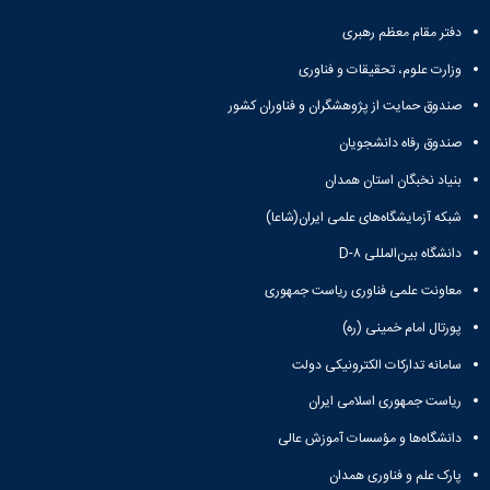
و
معاونت
مهندسی
گروه
آئین
پژوهشی
دفتر مقام معظم رهبری
مکانیک
صنایع
نامه
معاونت
مهندسی
گروه
ها
وزارت علوم، تحقیقات و فناوری
تحصیلات
کامپیوتر
کامپیوتر
سمینارها
تکمیلی
صندوق حمایت از پژوهشگران و فناوران کشور
نشریات
و
کمیته
پژوهش
پایان
منتخب
صندوق رفاه دانشجویان
های
نامه
هیات
مهندسی
بنیاد نخبگان استان همدان
ها
ممیزی
صنایع
آیین‌نامه‌های
کمیته
شبکه آزمایشگاه‌های علمی ایران(شاعا)
در
معاونت
ترفیع
سیستم
آموزشی
دانشگاه بین‌المللی D-۸
شورای
تولید
فرهنگی
معاونت علمی فناوری ریاست جمهوری
Journal
دانشکده
of
پورتال امام خمینی (ره)
Stress
Analysis
سامانه تدارکات الکترونیکی دولت
دفتر
ریاست جمهوری اسلامی ایران
ارتباط
با
دانشگاه‌ها و مؤسسات آموزش عالی
صنعت
کارآموزی
پارک علم و فناوری همدان