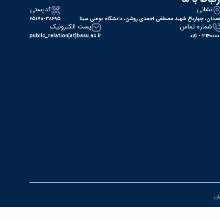
نشانی
کدپستی
مدان، چهارباغ شهید مصطفی احمدی روشن، دانشگاه بوعلی سینا
۶۵۱۷۸-۳۸۶۹۵
شماره تماس
پست الکترونیک
public_relation[at]basu.ac.ir
31400000 - 0
یان