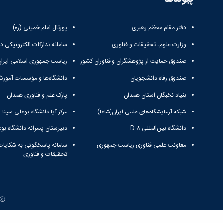
دفتر مقام معظم رهبری
پورتال امام خمینی (ره)
وزارت علوم، تحقیقات و فناوری
سامانه تدارکات الکترونیکی د
صندوق حمایت از پژوهشگران و فناوران کشور
ریاست جمهوری اسلامی ایران
صندوق رفاه دانشجویان
دانشگاه‌ها و مؤسسات آموزش
بنیاد نخبگان استان همدان
پارک علم و فناوری همدان
شبکه آزمایشگاه‌های علمی ایران(شاعا)
مرکز آپا دانشگاه بوعلی سینا
دانشگاه بین‌المللی D-۸
دبیرستان پسرانه دانشگاه بوع
معاونت علمی فناوری ریاست جمهوری
سامانه پاسخگوئی به شکایات
تحقیقات و فناوری