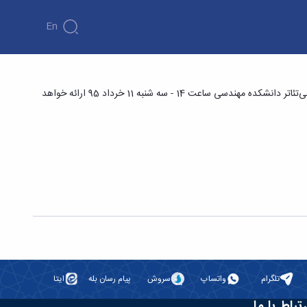
En
تروالاستیک» - دانشکده فنی و مهندسی
پایان‌نامه دکتری مهندس سهیل رضوی با عنوان «تحلیل ارتعاشات غیرخطی سازه های هوشمند مگنتوالکتروالاستیک» با راهنمایی دکتر علیرضا شوشتری در آمفی‌تئاتر دانشکده مهندسی ساعت 14 - سه شنبه 11 خرداد 95 ارائه خواهد
تلگرام
واتساپ
سروش
پیام رسان بله
ایتا
رتباط با ما