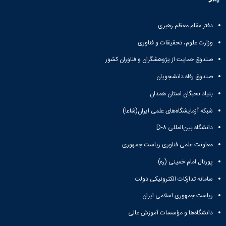
و
معاونت
مهندسی
گروه
آئین
پژوهشی
مکانیک
صنایع
نامه
معاونت
دفتر مقام معظم رهبری
مهندسی
گروه
ها
تحصیلات
کامپیوتر
کامپیوتر
سمینارها
وزارت علوم، تحقیقات و فناوری
تکمیلی
نشریات
و
کمیته
صندوق حمایت از پژوهشگران و فناوران کشور
پژوهش
پایان
منتخب
های
نامه
هیات
صندوق رفاه دانشجویان
مهندسی
ها
ممیزی
صنایع
بنیاد نخبگان استان همدان
آیین‌نامه‌های
کمیته
در
معاونت
ترفیع
شبکه آزمایشگاه‌های علمی ایران(شاعا)
سیستم
آموزشی
شورای
تولید
دانشگاه بین‌المللی D-۸
فرهنگی
Journal
دانشکده
معاونت علمی فناوری ریاست جمهوری
of
Stress
پورتال امام خمینی (ره)
Analysis
دفتر
سامانه تدارکات الکترونیکی دولت
ارتباط
با
ریاست جمهوری اسلامی ایران
صنعت
دانشگاه‌ها و مؤسسات آموزش عالی
کارآموزی