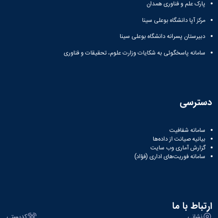
مراکز
پارک علم و فناوری همدان
مرتبط
بنیاد
مرکز آپا دانشگاه بوعلی سینا
ملی
دبیرستان پسرانه دانشگاه بوعلی سینا
نخبگان
شرکت
سامانه پاسخگوئی به شکایات وزارت علوم، تحقیقات و فناوری
های
دانش
بنیان
آئین
نامه ها
دسترسی
و
فرآیندها
آئین
سامانه شفافیت
نامه
بیانیه صیانت از داده‌ها
نامه
گزارش آماری وب‌ سایت
سامانه فوریت‌های اداری (فؤاد)
های
پژوهشی
فرم
های
پژوهشی
ارتباط با ما
نشانی
کدپستی