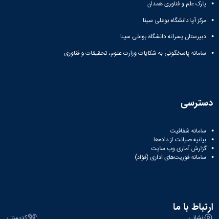
مراکز
پارک علم و فناوری همدان
مرتبط
بنیاد
مرکز آپا دانشگاه بوعلی سینا
ملی
دبیرستان پسرانه دانشگاه بوعلی سینا
نخبگان
شرکت
سامانه پاسخگوئی به شکایات وزارت علوم، تحقیقات و فناوری
های
دانش
بنیان
آئین
نامه ها
دسترسی
و
فرآیندها
آئین
سامانه شفافیت
نامه
بیانیه صیانت از داده‌ها
نامه
گزارش آماری وب‌ سایت
سامانه فوریت‌های اداری (فؤاد)
های
پژوهشی
فرم
های
پژوهشی
ارتباط با ما
نشانی
کدپستی