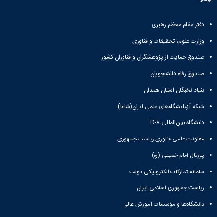
و
معاونت
مهندسی
گروه
آئین
پژوهشی
مکانیک
صنایع
نامه
معاونت
دفتر مقام معظم رهبری
مهندسی
گروه
ها
تحصیلات
کامپیوتر
کامپیوتر
سمینارها
وزارت علوم، تحقیقات و فناوری
تکمیلی
نشریات
و
کمیته
صندوق حمایت از پژوهشگران و فناوران کشور
پژوهش
پایان
منتخب
های
نامه
هیات
صندوق رفاه دانشجویان
مهندسی
ها
ممیزی
صنایع
بنیاد نخبگان استان همدان
آیین‌نامه‌های
کمیته
در
معاونت
ترفیع
شبکه آزمایشگاه‌های علمی ایران(شاعا)
سیستم
آموزشی
شورای
تولید
دانشگاه بین‌المللی D-۸
فرهنگی
Journal
دانشکده
معاونت علمی فناوری ریاست جمهوری
of
Stress
پورتال امام خمینی (ره)
Analysis
دفتر
سامانه تدارکات الکترونیکی دولت
ارتباط
با
ریاست جمهوری اسلامی ایران
صنعت
دانشگاه‌ها و مؤسسات آموزش عالی
کارآموزی