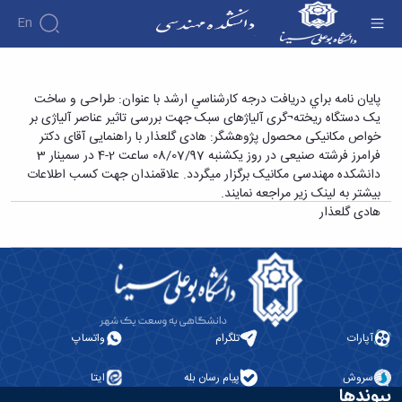
En
دانشکده
پایان نامه برای دریافت درجه کارشناسی ارشد با
پايان نامه براي دريافت درجه كارشناسي ارشد با عنوان: طراحی و ساخت
درباره
آموزش
یک دستگاه ریخته¬گری آلیاژهای سبک جهت بررسی تاثیر عناصر آلیاژی بر
عنوان: طراحی و ساخت یک دستگاه ریخته¬گری
دوره
دانشکده
پژوهش
خواص مکانیکی محصول پژوهشگر: هادی گلعذار با راهنمایی آقای دکتر
آلیاژهای سبک جهت بررسی تاثیر عناصر آلیاژی بر
پژوهش
کارشناسی
تاریخچه
افراد
فرامرز فرشته صنیعی در روز یکشنبه 08/07/97 ساعت 2-4 در سمینار 3
اساتید
فرم
هفته
گروه
ریاست
خواص مکانیکی محصول پژوهشگر: هادی گلعذار -
دانشکده مهندسی مکانیک برگزار میگردد. علاقمندان جهت کسب اطلاعات
اساتید
های
ها
پژوهش
دانشکده
دانشکده فنی و مهندسی
بیشتر به لینک زیر مراجعه نمایند.
آموزشی
دانشکده
کارگاه ها
و
روسای
هادی گلعذار
گروه
و
اساتید
آئین
پیشین
های
آزمایشگاه
بازنشسته
نامه
افتخارات
آموزشی
ها
ها
کارکنان
آلبوم
مهندسی
گروه
آیین‌نامه‌های
دانشکده
عکس
برق
برق
معاونت
مهندسی
اطلاعات
مهندسی
گروه
آموزشی
تماس
مواد
عمران
تحصیلات
سازمان
آپارات
تلگرام
واتساپ
مهندسی
گروه
تکمیلی
دانشکده
عمران
مکانیک
فرم
معاونت
مهندسی
سروش
پیام رسان بله
ایتا
گروه
ها
آموزشی
پیوندها
صنایع
مواد