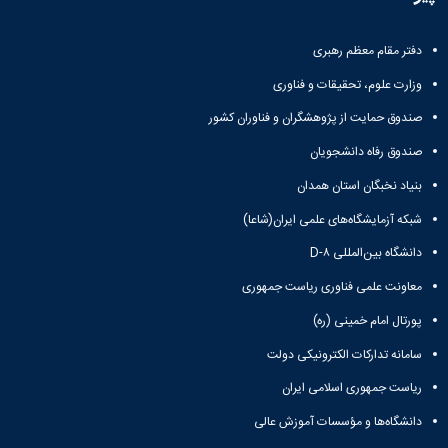
و
معاونت
مهندسی
گروه
آئین
پژوهشی
مکانیک
صنایع
نامه
معاونت
دفتر مقام معظم رهبری
مهندسی
گروه
ها
تحصیلات
کامپیوتر
کامپیوتر
سمینارها
وزارت علوم، تحقیقات و فناوری
تکمیلی
نشریات
و
کمیته
صندوق حمایت از پژوهشگران و فناوران کشور
پژوهش
پایان
منتخب
های
نامه
هیات
صندوق رفاه دانشجویان
مهندسی
ها
ممیزی
صنایع
بنیاد نخبگان استان همدان
آیین‌نامه‌های
کمیته
در
معاونت
ترفیع
شبکه آزمایشگاه‌های علمی ایران(شاعا)
سیستم
آموزشی
شورای
تولید
دانشگاه بین‌المللی D-۸
فرهنگی
Journal
دانشکده
معاونت علمی فناوری ریاست جمهوری
of
Stress
پورتال امام خمینی (ره)
Analysis
دفتر
سامانه تدارکات الکترونیکی دولت
ارتباط
با
ریاست جمهوری اسلامی ایران
صنعت
دانشگاه‌ها و مؤسسات آموزش عالی
کارآموزی