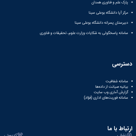
مراکز
پارک علم و فناوری همدان
مرتبط
بنیاد
مرکز آپا دانشگاه بوعلی سینا
ملی
دبیرستان پسرانه دانشگاه بوعلی سینا
نخبگان
شرکت
سامانه پاسخگوئی به شکایات وزارت علوم، تحقیقات و فناوری
های
دانش
بنیان
آئین
نامه ها
دسترسی
و
فرآیندها
آئین
سامانه شفافیت
نامه
بیانیه صیانت از داده‌ها
نامه
گزارش آماری وب‌ سایت
سامانه فوریت‌های اداری (فؤاد)
های
پژوهشی
فرم
های
پژوهشی
ارتباط با ما
نشانی
کدپستی