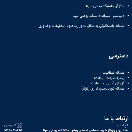
مراکز
مرتبط
مرکز آپا دانشگاه بوعلی سینا
بنیاد
دبیرستان پسرانه دانشگاه بوعلی سینا
ملی
نخبگان
سامانه پاسخگوئی به شکایات وزارت علوم، تحقیقات و فناوری
شرکت
های
دانش
بنیان
آئین
دسترسی
نامه ها
و
فرآیندها
سامانه شفافیت
آئین
بیانیه صیانت از داده‌ها
نامه
گزارش آماری وب‌ سایت
سامانه فوریت‌های اداری (فؤاد)
نامه
های
پژوهشی
فرم
های
ارتباط با ما
پژوهشی
نشانی
کدپستی
همدان، چهارباغ شهید مصطفی احمدی روشن، دانشگاه بوعلی سینا
۶۵۱۷۸-۳۸۶۹۵