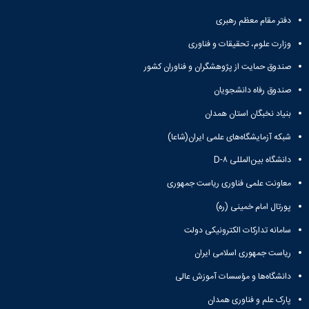
و
معاونت
مهندسی
گروه
آئین
پژوهشی
دفتر مقام معظم رهبری
مکانیک
صنایع
نامه
معاونت
مهندسی
گروه
ها
وزارت علوم، تحقیقات و فناوری
تحصیلات
کامپیوتر
کامپیوتر
سمینارها
تکمیلی
صندوق حمایت از پژوهشگران و فناوران کشور
نشریات
و
کمیته
پژوهش
پایان
منتخب
صندوق رفاه دانشجویان
های
نامه
هیات
مهندسی
بنیاد نخبگان استان همدان
ها
ممیزی
صنایع
آیین‌نامه‌های
کمیته
شبکه آزمایشگاه‌های علمی ایران(شاعا)
در
معاونت
ترفیع
سیستم
آموزشی
دانشگاه بین‌المللی D-۸
شورای
تولید
فرهنگی
معاونت علمی فناوری ریاست جمهوری
Journal
دانشکده
of
پورتال امام خمینی (ره)
Stress
Analysis
سامانه تدارکات الکترونیکی دولت
دفتر
ریاست جمهوری اسلامی ایران
ارتباط
با
دانشگاه‌ها و مؤسسات آموزش عالی
صنعت
کارآموزی
پارک علم و فناوری همدان