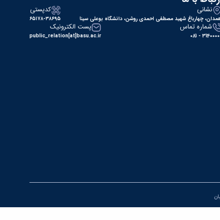
نشانی
کدپستی
مدان، چهارباغ شهید مصطفی احمدی روشن، دانشگاه بوعلی سینا
۶۵۱۷۸-۳۸۶۹۵
شماره تماس
پست الکترونیک
public_relation[at]basu.ac.ir
31400000 - 0
یان