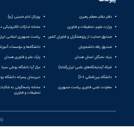
دفتر مقام معظم رهبری
پورتال امام خمینی (ره)
وزارت علوم، تحقیقات و فناوری
سامانه تدارکات الکترونیکی د
صندوق حمایت از پژوهشگران و فناوران کشور
ریاست جمهوری اسلامی ایران
صندوق رفاه دانشجویان
دانشگاه‌ها و مؤسسات آموزش
بنیاد نخبگان استان همدان
پارک علم و فناوری همدان
شبکه آزمایشگاه‌های علمی ایران(شاعا)
مرکز آپا دانشگاه بوعلی سینا
دانشگاه بین‌المللی D-۸
دبیرستان پسرانه دانشگاه بوع
معاونت علمی فناوری ریاست جمهوری
سامانه پاسخگوئی به شکایات
تحقیقات و فناوری