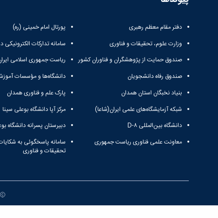
دفتر مقام معظم رهبری
پورتال امام خمینی (ره)
وزارت علوم، تحقیقات و فناوری
سامانه تدارکات الکترونیکی د
صندوق حمایت از پژوهشگران و فناوران کشور
ریاست جمهوری اسلامی ایران
صندوق رفاه دانشجویان
دانشگاه‌ها و مؤسسات آموزش
بنیاد نخبگان استان همدان
پارک علم و فناوری همدان
شبکه آزمایشگاه‌های علمی ایران(شاعا)
مرکز آپا دانشگاه بوعلی سینا
دانشگاه بین‌المللی D-۸
دبیرستان پسرانه دانشگاه بوع
معاونت علمی فناوری ریاست جمهوری
سامانه پاسخگوئی به شکایات
تحقیقات و فناوری