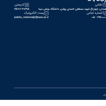
نشانی
کدپستی
مدان، چهارباغ شهید مصطفی احمدی روشن، دانشگاه بوعلی سینا
۶۵۱۷۸-۳۸۶۹۵
شماره تماس
پست الکترونیک
public_relation[at]basu.ac.ir
31400000 - 0
یان