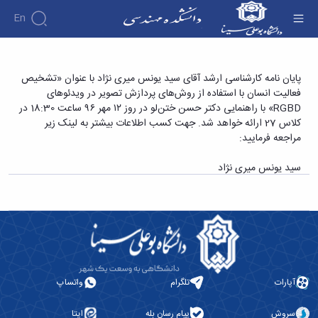
En
دانشکده
پایان نامه کارشناسی ارشد آقای سید یونس میری
پایان نامه کارشناسی ارشد آقای سید یونس میری نژاد با عنوان «تشخیص
درباره
آموزش
فعالیت انسان با استفاده از روش‌های پردازش تصویر در ویدئوهای
نژاد با عنوان «تشخیص فعالیت انسان با استفاده از
دوره
دانشکده
پژوهش
RGBD» با راهنمایی دکتر حسن ختن‌لو در روز ۱۲ مهر ۹۶ ساعت 18:30 در
روش‌های پردازش تصویر در ویدئوهای RGBD» -
پژوهش
کارشناسی
تاریخچه
افراد
کلاس 27 ارائه خواهد شد. جهت کسب اطلاعات بیشتر به لینک زیر
اساتید
فرم
هفته
گروه
ریاست
دانشکده فنی و مهندسی
مراجعه فرمایید:
اساتید
های
ها
پژوهش
دانشکده
آموزشی
دانشکده
کارگاه ها
و
روسای
سید یونس میری نژاد
گروه
و
اساتید
آئین
پیشین
های
آزمایشگاه
بازنشسته
نامه
افتخارات
آموزشی
ها
ها
کارکنان
آلبوم
مهندسی
گروه
آیین‌نامه‌های
دانشکده
عکس
برق
برق
معاونت
مهندسی
اطلاعات
مهندسی
گروه
آموزشی
تماس
مواد
عمران
تحصیلات
سازمان
مهندسی
گروه
تکمیلی
دانشکده
آپارات
تلگرام
واتساپ
عمران
مکانیک
فرم
معاونت
مهندسی
گروه
ها
آموزشی
صنایع
سروش
پیام رسان بله
ایتا
مواد