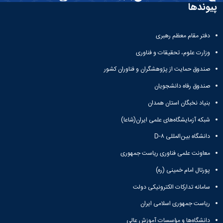
و
معاونت
پیوندها
مهندسی
گروه
آئین
پژوهشی
مکانیک
صنایع
نامه
معاونت
مهندسی
گروه
ها
تحصیلات
دفتر مقام معظم رهبری
کامپیوتر
کامپیوتر
سمینارها
تکمیلی
نشریات
و
وزارت علوم، تحقیقات و فناوری
کمیته
پژوهش
پایان
منتخب
صندوق حمایت از پژوهشگران و فناوران کشور
های
نامه
هیات
مهندسی
ها
ممیزی
صندوق رفاه دانشجویان
صنایع
آیین‌نامه‌های
کمیته
در
بنیاد نخبگان استان همدان
معاونت
ترفیع
سیستم
آموزشی
شورای
شبکه آزمایشگاه‌های علمی ایران(شاعا)
تولید
فرهنگی
Journal
دانشگاه بین‌المللی D-۸
دانشکده
of
معاونت علمی فناوری ریاست جمهوری
Stress
Analysis
پورتال امام خمینی (ره)
دفتر
ارتباط
سامانه تدارکات الکترونیکی دولت
با
صنعت
ریاست جمهوری اسلامی ایران
کارآموزی
دانشگاه‌ها و مؤسسات آموزش عالی