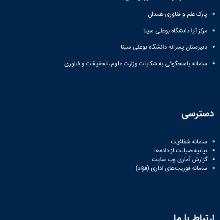
مراکز
مرتبط
پارک علم و فناوری همدان
بنیاد
ملی
مرکز آپا دانشگاه بوعلی سینا
نخبگان
دبیرستان پسرانه دانشگاه بوعلی سینا
شرکت
های
سامانه پاسخگوئی به شکایات وزارت علوم، تحقیقات و فناوری
دانش
بنیان
آئین
نامه ها
و
دسترسی
فرآیندها
آئین
نامه
سامانه شفافیت
نامه
بیانیه صیانت از داده‌ها
های
گزارش آماری وب‌ سایت
سامانه فوریت‌های اداری (فؤاد)
پژوهشی
فرم
های
پژوهشی
ارتباط با ما