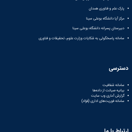
مراکز
مرتبط
پارک علم و فناوری همدان
بنیاد
ملی
مرکز آپا دانشگاه بوعلی سینا
نخبگان
دبیرستان پسرانه دانشگاه بوعلی سینا
شرکت
های
سامانه پاسخگوئی به شکایات وزارت علوم، تحقیقات و فناوری
دانش
بنیان
آئین
نامه ها
و
دسترسی
فرآیندها
آئین
نامه
سامانه شفافیت
نامه
بیانیه صیانت از داده‌ها
های
گزارش آماری وب‌ سایت
سامانه فوریت‌های اداری (فؤاد)
پژوهشی
فرم
های
پژوهشی
ارتباط با ما