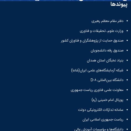
و
معاونت
پیوندها
مهندسی
گروه
آئین
پژوهشی
مکانیک
صنایع
نامه
معاونت
مهندسی
گروه
ها
تحصیلات
دفتر مقام معظم رهبری
کامپیوتر
کامپیوتر
سمینارها
تکمیلی
نشریات
و
وزارت علوم، تحقیقات و فناوری
کمیته
پژوهش
پایان
منتخب
صندوق حمایت از پژوهشگران و فناوران کشور
های
نامه
هیات
مهندسی
ها
ممیزی
صندوق رفاه دانشجویان
صنایع
آیین‌نامه‌های
کمیته
در
بنیاد نخبگان استان همدان
معاونت
ترفیع
سیستم
آموزشی
شورای
شبکه آزمایشگاه‌های علمی ایران(شاعا)
تولید
فرهنگی
Journal
دانشگاه بین‌المللی D-۸
دانشکده
of
معاونت علمی فناوری ریاست جمهوری
Stress
Analysis
پورتال امام خمینی (ره)
دفتر
ارتباط
سامانه تدارکات الکترونیکی دولت
با
صنعت
ریاست جمهوری اسلامی ایران
کارآموزی
دانشگاه‌ها و مؤسسات آموزش عالی