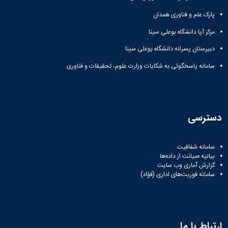
مراکز
مرتبط
پارک علم و فناوری همدان
بنیاد
ملی
مرکز آپا دانشگاه بوعلی سینا
نخبگان
دبیرستان پسرانه دانشگاه بوعلی سینا
شرکت
های
سامانه پاسخگوئی به شکایات وزارت علوم، تحقیقات و فناوری
دانش
بنیان
آئین
نامه ها
و
دسترسی
فرآیندها
آئین
نامه
سامانه شفافیت
نامه
بیانیه صیانت از داده‌ها
های
گزارش آماری وب‌ سایت
سامانه فوریت‌های اداری (فؤاد)
پژوهشی
فرم
های
پژوهشی
ارتباط با ما