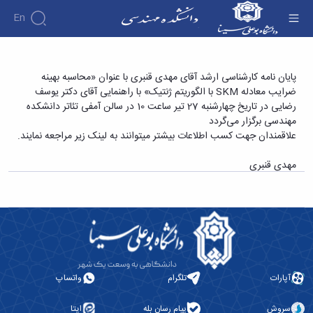
En
دانشکده
پایان نامه کارشناسی ارشد آقای مهدی قنبری با
پایان نامه کارشناسی ارشد آقای مهدی قنبری با عنوان «محاسبه بهینه
درباره
آموزش
ضرایب معادله SKM با الگوریتم ژنتیک» با راهنمایی آقای دکتر یوسف
عنوان «محاسبه بهینه ضرایب معادله SKM با
دوره
دانشکده
پژوهش
رضایی در تاریخ چهارشنبه 27 تیر ساعت 10 در سالن آمفی تئاتر دانشکده
الگوریتم ژنتیک» - دانشکده فنی و مهندسی
پژوهش
کارشناسی
تاریخچه
افراد
مهندسی برگزار می‌گردد
اساتید
فرم
هفته
گروه
ریاست
علاقمندان جهت کسب اطلاعات بیشتر میتوانند به لینک زیر مراجعه نمایند.
اساتید
های
ها
پژوهش
دانشکده
آموزشی
دانشکده
کارگاه ها
و
روسای
مهدی قنبری
گروه
و
اساتید
آئین
پیشین
های
آزمایشگاه
بازنشسته
نامه
افتخارات
آموزشی
ها
ها
کارکنان
آلبوم
مهندسی
گروه
آیین‌نامه‌های
دانشکده
عکس
برق
برق
معاونت
مهندسی
اطلاعات
مهندسی
گروه
آموزشی
تماس
مواد
عمران
تحصیلات
سازمان
مهندسی
گروه
تکمیلی
دانشکده
آپارات
تلگرام
واتساپ
عمران
مکانیک
فرم
معاونت
مهندسی
گروه
ها
آموزشی
صنایع
سروش
پیام رسان بله
ایتا
مواد