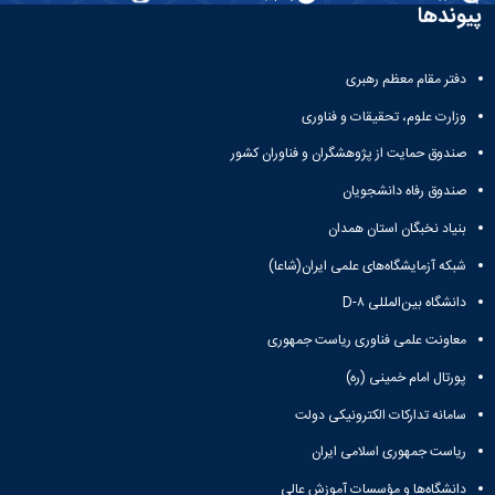
و
معاونت
پیوندها
مهندسی
گروه
آئین
پژوهشی
مکانیک
صنایع
نامه
معاونت
مهندسی
گروه
ها
تحصیلات
دفتر مقام معظم رهبری
کامپیوتر
کامپیوتر
سمینارها
تکمیلی
نشریات
و
وزارت علوم، تحقیقات و فناوری
کمیته
پژوهش
پایان
منتخب
صندوق حمایت از پژوهشگران و فناوران کشور
های
نامه
هیات
مهندسی
ها
ممیزی
صندوق رفاه دانشجویان
صنایع
آیین‌نامه‌های
کمیته
در
بنیاد نخبگان استان همدان
معاونت
ترفیع
سیستم
آموزشی
شورای
شبکه آزمایشگاه‌های علمی ایران(شاعا)
تولید
فرهنگی
Journal
دانشگاه بین‌المللی D-۸
دانشکده
of
معاونت علمی فناوری ریاست جمهوری
Stress
Analysis
پورتال امام خمینی (ره)
دفتر
ارتباط
سامانه تدارکات الکترونیکی دولت
با
صنعت
ریاست جمهوری اسلامی ایران
کارآموزی
دانشگاه‌ها و مؤسسات آموزش عالی