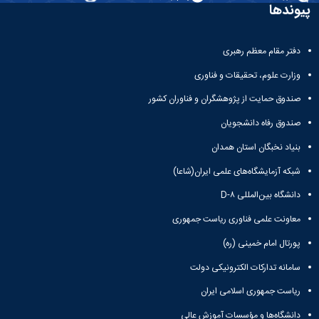
و
معاونت
پیوندها
مهندسی
گروه
آئین
پژوهشی
مکانیک
صنایع
نامه
معاونت
مهندسی
گروه
ها
تحصیلات
دفتر مقام معظم رهبری
کامپیوتر
کامپیوتر
سمینارها
تکمیلی
نشریات
و
وزارت علوم، تحقیقات و فناوری
کمیته
پژوهش
پایان
منتخب
صندوق حمایت از پژوهشگران و فناوران کشور
های
نامه
هیات
مهندسی
ها
ممیزی
صندوق رفاه دانشجویان
صنایع
آیین‌نامه‌های
کمیته
در
بنیاد نخبگان استان همدان
معاونت
ترفیع
سیستم
آموزشی
شورای
شبکه آزمایشگاه‌های علمی ایران(شاعا)
تولید
فرهنگی
Journal
دانشگاه بین‌المللی D-۸
دانشکده
of
معاونت علمی فناوری ریاست جمهوری
Stress
Analysis
پورتال امام خمینی (ره)
دفتر
ارتباط
سامانه تدارکات الکترونیکی دولت
با
صنعت
ریاست جمهوری اسلامی ایران
کارآموزی
دانشگاه‌ها و مؤسسات آموزش عالی