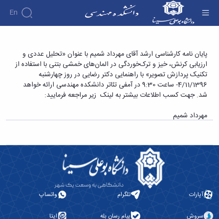
En
دانشکده
پایان نامه کارشناسی ارشد آقای مهرداد شمیم با
پایان نامه کارشناسی ارشد آقای مهرداد شمیم با عنوان «تحلیل عددی و
درباره
آموزش
ارزیابی کرنش، خیز و ترک‌خوردگی در المان‌های خمشی بتنی با استفاده از
عنوان «تحلیل عددی و ارزیابی کرنش، خیز و
دوره
دانشکده
پژوهش
تکنیک پردازش تصویر» با راهنمایی دکتر رضایی در روز چهارشنبه
ترک‌خوردگی در المان‌های خمشی بتنی با استفاده از
پژوهش
کارشناسی
تاریخچه
افراد
4/11/1396- ساعت 9:30 در آمفی تئاتر دانشکده مهندسی ارائه خواهد
اساتید
فرم
هفته
گروه
ریاست
تکنیک پردازش تصویر» - دانشکده فنی و مهندسی
شد. جهت کسب اطلاعات بیشتر به لینک زیر مراجعه فرمایید:
اساتید
های
ها
پژوهش
دانشکده
آموزشی
دانشکده
کارگاه ها
و
روسای
مهرداد شمیم
گروه
و
اساتید
آئین
پیشین
های
آزمایشگاه
بازنشسته
نامه
افتخارات
آموزشی
ها
ها
کارکنان
آلبوم
مهندسی
گروه
آیین‌نامه‌های
دانشکده
عکس
برق
برق
معاونت
مهندسی
اطلاعات
مهندسی
گروه
آموزشی
تماس
مواد
عمران
تحصیلات
سازمان
مهندسی
گروه
تکمیلی
دانشکده
آپارات
تلگرام
واتساپ
عمران
مکانیک
فرم
معاونت
مهندسی
گروه
ها
آموزشی
صنایع
سروش
پیام رسان بله
ایتا
مواد