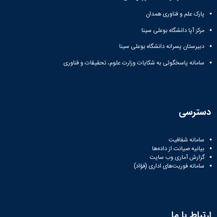
مراکز
مرتبط
پارک علم و فناوری همدان
بنیاد
ملی
مرکز آپا دانشگاه بوعلی سینا
نخبگان
دبیرستان پسرانه دانشگاه بوعلی سینا
شرکت
های
سامانه پاسخگوئی به شکایات وزارت علوم، تحقیقات و فناوری
دانش
بنیان
آئین
نامه ها
و
دسترسی
فرآیندها
آئین
نامه
سامانه شفافیت
نامه
بیانیه صیانت از داده‌ها
های
گزارش آماری وب‌ سایت
سامانه فوریت‌های اداری (فؤاد)
پژوهشی
فرم
های
پژوهشی
ارتباط با ما