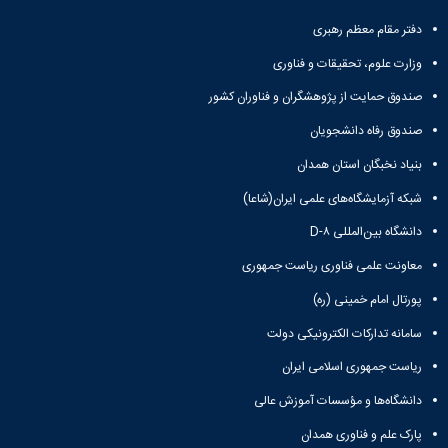
و
معاونت
مهندسی
گروه
آئین
پژوهشی
دفتر مقام معظم رهبری
مکانیک
صنایع
نامه
معاونت
مهندسی
گروه
ها
وزارت علوم، تحقیقات و فناوری
تحصیلات
کامپیوتر
کامپیوتر
سمینارها
تکمیلی
صندوق حمایت از پژوهشگران و فناوران کشور
نشریات
و
کمیته
پژوهش
پایان
منتخب
صندوق رفاه دانشجویان
های
نامه
هیات
مهندسی
بنیاد نخبگان استان همدان
ها
ممیزی
صنایع
آیین‌نامه‌های
کمیته
شبکه آزمایشگاه‌های علمی ایران(شاعا)
در
معاونت
ترفیع
سیستم
آموزشی
دانشگاه بین‌المللی D-۸
شورای
تولید
فرهنگی
معاونت علمی فناوری ریاست جمهوری
Journal
دانشکده
of
پورتال امام خمینی (ره)
Stress
Analysis
سامانه تدارکات الکترونیکی دولت
دفتر
ریاست جمهوری اسلامی ایران
ارتباط
با
دانشگاه‌ها و مؤسسات آموزش عالی
صنعت
کارآموزی
پارک علم و فناوری همدان