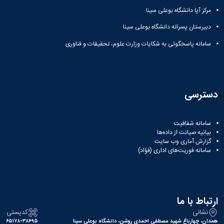
مراکز
مرتبط
مرکز آپا دانشگاه بوعلی سینا
بنیاد
دبیرستان پسرانه دانشگاه بوعلی سینا
ملی
نخبگان
سامانه پاسخگوئی به شکایات وزارت علوم، تحقیقات و فناوری
شرکت
های
دانش
بنیان
آئین
دسترسی
نامه ها
و
فرآیندها
سامانه شفافیت
آئین
بیانیه صیانت از داده‌ها
نامه
گزارش آماری وب‌ سایت
سامانه فوریت‌های اداری (فؤاد)
نامه
های
پژوهشی
فرم
های
ارتباط با ما
پژوهشی
نشانی
کدپستی
همدان، چهارباغ شهید مصطفی احمدی روشن، دانشگاه بوعلی سینا
۶۵۱۷۸-۳۸۶۹۵