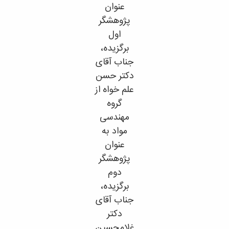
مراکز
عنوان
مرتبط
پژوهشگر
بنیاد
ملی
اول
نخبگان
برگزیده،
شرکت
جناب آقای
های
دانش
دکتر حسن
بنیان
علم خواه از
آئین
گروه
نامه ها
و
مهندسی
فرآیندها
مواد به
آئین
عنوان
نامه
نامه
پژوهشگر
های
دوم
پژوهشی
برگزیده،
فرم
های
جناب آقای
پژوهشی
دکتر
غلامحسین