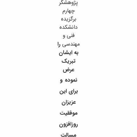
پژوهشگر
چهارم
برگزیده
دانشکده
فنی و
مهندسی
را
به ایشان
تبریک
عرض
نموده
و
برای این
عزیزان
موفقیت
روزافزون
مسالت