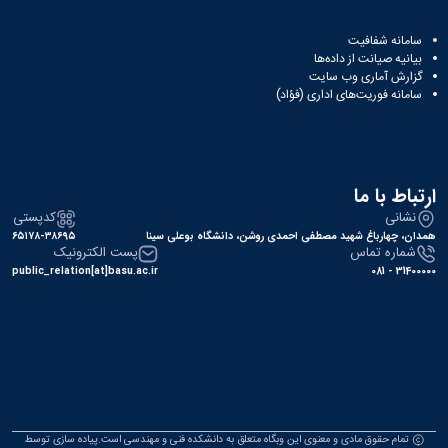
سامانه شفافیت
بیانیه صیانت از داده‌ها
گزارش آماری وب‌ سایت
سامانه فوریت‌های اداری (فؤاد)
ارتباط با ما
نشانی
کدپستی
همدان، چهارباغ شهید مصطفی احمدی روشن، دانشگاه بوعلی سینا
۶۵۱۷۸-۳۸۶۹۵
شماره تماس
پست الکترونیک
public_relation[at]basu.ac.ir
31400000 - 081
تمام حقوق مادی و معنوی این وبگاه متعلق به دانشکده فنی و مهندسی است.پیاده سازی توسط