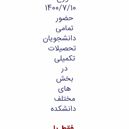
مراکز
مرتبط
1400/7/10
بنیاد
حضور
ملی
نخبگان
تمامی
شرکت
های
دانشجویان
دانش
تحصیلات
بنیان
آئین
تکمیلی
نامه ها
و
در
فرآیندها
آئین
بخش
نامه
های
نامه
های
مختلف
پژوهشی
فرم
دانشکده
های
پژوهشی
فقط با